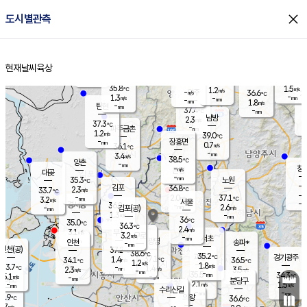
close
도시별관측
장남
판문점
35.9
℃
1.7
m/s
화현
37.1
동두천
℃
남면
-
현재날씨
육상
mm
파주
0.9
홈
m/s
포천
38.0
-
36.5
℃
mm
℃
36.3
℃
35.8
1.5
1.2
m/s
℃
m/s
-
양주
36.6
m/s
가
℃
-
1.3
-
mm
m/s
mm
-
mm
1.8
m/s
-
탄현
mm
37.4
-
3
℃
mm
남방
2.3
m/s
1
37.3
℃
-
파주금촌
mm
1.2
m/s
39.0
℃
-
장흥면
mm
0.7
m/s
36.1
℃
-
mm
3.4
m/s
38.5
℃
양촌
-
mm
창
-
m/s
은평
대곶
-
mm
35.3
노원
℃
-
김포
36.8
2.3
℃
33.7
m/s
℃
-
m/
-
2.0
37.1
m/s
mm
3.2
℃
m/s
서울
-
경서동
36.8
m
-
2.6
℃
mm
-
김포(공)
m/s
mm
1.3
-
m/s
mm
36
℃
35.0
-
℃
mm
36.3
℃
2.4
m/s
3.1
부천
m/s
3.2
구로
m/s
-
서초
mm
-
광명
mm
인천
송파*
-
mm
인천(공)
37.2
℃
38.6
℃
35.2
과천
경기광주
℃
37.1
1.4
34.1
36.5
m/s
℃
℃
℃
1.2
m/s
1.8
m/s
33.7
-
1.4
℃
mm
2.3
m/s
3.5
m/s
-
m/s
mm
-
35.5
34.3
mm
5.1
-
℃
℃
m/s
-
-
mm
무의도
mm
mm
분당구
2.1
-
1.5
m/s
m/s
mm
수리산길
-
-
mm
mm
2.9
의왕
36.6
℃
℃
2.7
m/s