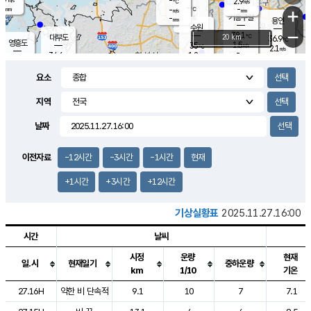
-
2.9
m/s
℃
-
-
-
mm
-
℃
mm
+
m/s
기흥구갈
-
-
m/s
mm
용인
-
수원
mm
−
38.1
℃
대부도
20 km
36.9
℃
영흥도
1.5
35
m/s
℃
2.1
m/s
-
mm
1.2
34.6
m/s
-
℃
mm
33.1
℃
-
오산
2.1
mm
m/s
2.2
m/s
-
mm
요소
-
mm
향남
34.9
℃
1.3
m/s
35.4
-
지역
℃
운평
mm
송탄
1.0
℃
m/s
-
s
mm
34.9
보
℃
날짜
36.0
℃
1.6
m/s
산
1.4
m/s
-
33.
mm
-
mm
0.8
℃
이전자료
-12시간
-3시간
-1시간
현재
-
m
/s
+1시간
+3시간
+12시간
기상실황표
2025.11.27.16:00
시간
날씨
시정
운량
현재
일.시
현재일기
중하운량
km
1/10
기온
도시별 기상실황표로 지점, 날씨, 기온, 강수, 바람, 기압등을 안내한 표입
27.16H
약한 비 단속적
9.1
10
7
7.1