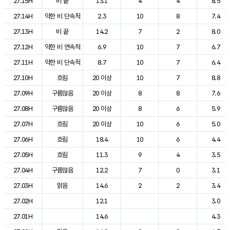
27.15H
비 끝
13.1
4
4
8.5
27.14H
약한 비 단속적
2.3
10
8
7.4
27.13H
비 끝
14.2
7
2
8.0
27.12H
약한 비 연속적
6.9
10
7
6.7
27.11H
약한 비 단속적
8.7
10
7
6.4
27.10H
흐림
20 이상
10
7
8.8
27.09H
구름많음
20 이상
8
8
7.6
27.08H
구름많음
20 이상
8
6
5.9
27.07H
흐림
20 이상
10
6
5.0
27.06H
흐림
18.4
10
6
4.4
27.05H
흐림
11.3
9
4
3.5
27.04H
구름많음
12.2
7
0
3.1
27.03H
맑음
14.6
2
2
3.4
27.02H
12.1
3.0
27.01H
14.6
4.3