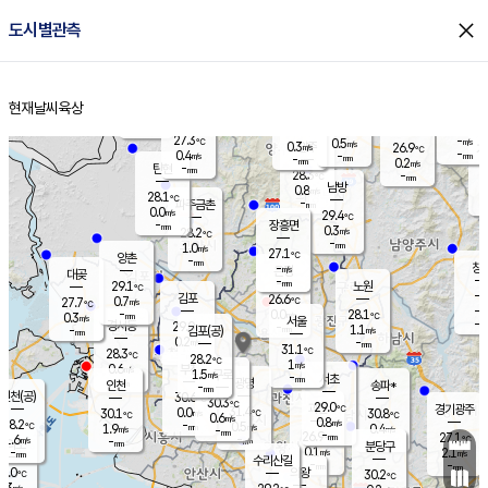
close
도시별관측
장남
판문점
27.4
℃
0.4
m/s
화현
26.3
동두천
℃
남면
-
현재날씨
육상
mm
파주
0.7
홈
m/s
포천
-
-
27.7
℃
mm
℃
27.4
℃
27.3
-
0.5
m/s
℃
m/s
0.3
양주
26.9
m/s
가
℃
-
0.4
-
mm
m/s
mm
-
mm
0.2
m/s
-
탄현
mm
28.3
-
2
℃
mm
남방
0.8
m/s
0
28.1
℃
-
파주금촌
mm
0.0
m/s
29.4
℃
-
장흥면
mm
0.3
m/s
28.2
℃
-
mm
1.0
m/s
27.1
℃
양촌
-
mm
창
-
m/s
은평
대곶
-
mm
29.1
노원
℃
-
김포
26.6
0.7
℃
27.7
m/s
℃
-
m/
-
0.0
28.1
m/s
mm
0.3
℃
m/s
서울
-
경서동
29.0
m
-
1.1
℃
mm
-
김포(공)
m/s
mm
0.2
-
m/s
mm
31.1
℃
28.3
-
℃
mm
28.2
℃
1
m/s
0.6
부천
m/s
1.5
구로
m/s
-
서초
mm
-
광명
mm
인천
송파*
-
mm
인천(공)
30.6
℃
30.3
℃
29.0
과천
경기광주
℃
31.4
0.0
30.1
30.8
m/s
℃
℃
℃
0.6
m/s
0.8
m/s
28.2
-
0.5
℃
mm
1.9
m/s
0.4
m/s
-
m/s
mm
-
26.9
27.1
mm
1.6
-
℃
℃
m/s
-
-
mm
무의도
mm
mm
분당구
0.1
-
2.1
m/s
m/s
mm
수리산길
-
-
mm
mm
8.0
의왕
30.2
℃
℃
0.3
m/s