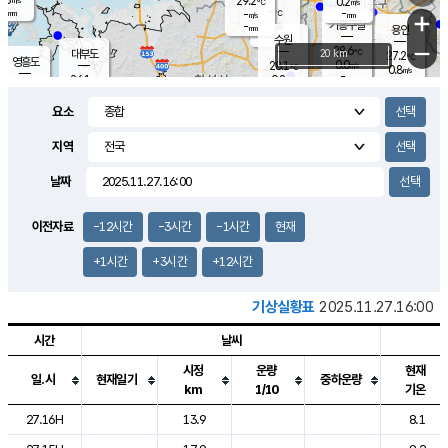
29.2
0.2
m/s
℃
-
-
-
mm
-
℃
mm
+
m/s
기흥구갈
-
-
m/s
mm
용인
-
수원
mm
−
28.6
℃
대부도
20 km
27.2
℃
영흥도
0.0
28.1
m/s
℃
0.8
m/s
-
mm
0.8
26.1
m/s
-
℃
mm
26.8
℃
-
오산
0.3
mm
m/s
1.4
m/s
-
mm
요소
-
mm
향남
25.7
℃
0.5
m/s
29.2
-
지역
℃
운평
mm
송탄
0.0
℃
m/s
-
s
mm
26.5
보
℃
날짜
29.2
℃
1.0
m/s
산
1.4
m/s
-
23.
mm
-
mm
0.0
℃
이전자료
-12시간
-3시간
-1시간
현재
-
m
/s
+1시간
+3시간
+12시간
기상실황표
2025.11.27.16:00
시간
날씨
시정
운량
현재
일.시
현재일기
중하운량
km
1/10
기온
도시별 기상실황표로 지점, 날씨, 기온, 강수, 바람, 기압등을 안내한 표입
27.16H
13.9
8.1