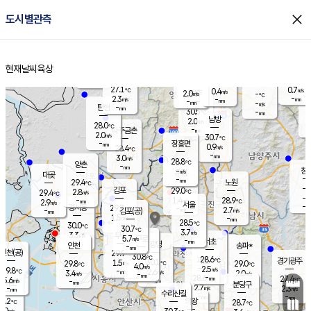
close
도시별관측
장남
판문점
27.9
℃
1.6
m/s
화현
27.9
동두천
℃
남면
-
현재날씨
육상
mm
파주
3.1
홈
m/s
포천
27.9
-
28.5
℃
mm
℃
28.5
℃
27.1
0.7
0.4
m/s
℃
m/s
2.0
양주
-
m/s
가
℃
-
2.3
-
mm
m/s
mm
-
mm
-
m/s
-
탄현
mm
30.5
-
2
℃
mm
남방
2.0
m/s
1
28.0
℃
-
파주금촌
mm
2.0
m/s
30.7
℃
-
장흥면
mm
0.9
m/s
28.4
℃
-
mm
3.0
m/s
28.8
℃
양촌
-
mm
창
-
m/s
은평
대곶
-
mm
29.4
노원
℃
-
김포
29.0
2.8
℃
29.4
m/s
℃
-
m/
-
1.4
28.9
m/s
mm
2.9
℃
m/s
서울
-
경서동
29.7
m
-
2.7
℃
mm
-
김포(공)
m/s
mm
1.5
-
m/s
mm
28.5
℃
30.0
-
℃
mm
30.7
℃
3.7
m/s
3.3
부천
m/s
5.7
구로
m/s
-
서초
mm
-
광명
mm
인천
송파*
-
mm
인천(공)
29.9
℃
30.8
℃
28.6
과천
경기광주
℃
30.1
1.5
29.8
29.0
m/s
℃
℃
℃
4.0
m/s
2.5
m/s
29.8
-
2.6
℃
mm
3.4
m/s
2.0
m/s
-
m/s
mm
-
28.6
27.4
mm
5.6
-
℃
℃
m/s
-
-
mm
무의도
mm
mm
분당구
2.7
-
2.3
m/s
m/s
mm
수리산길
-
-
mm
mm
9.2
의왕
28.7
℃
℃
3.0
m/s