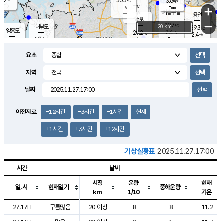
30.3
3.6
m/s
℃
-
-
-
mm
-
℃
mm
+
m/s
기흥구갈
-
-
m/s
mm
용인
-
수원
mm
−
29.7
℃
대부도
20 km
29.3
℃
영흥도
2.4
29.2
m/s
℃
2.4
m/s
-
mm
4
29.4
m/s
-
℃
mm
29.3
℃
-
오산
4.7
mm
m/s
3.0
m/s
-
mm
요소
-
mm
향남
29.7
℃
1.9
m/s
28.8
-
지역
℃
운평
mm
송탄
-
℃
m/s
-
s
mm
28.6
보
℃
날짜
29.5
℃
4.0
m/s
산
2.9
m/s
-
28.
mm
-
mm
0.7
℃
이전자료
-12시간
-3시간
-1시간
현재
-
m
/s
+1시간
+3시간
+12시간
기상실황표
2025.11.27.17:00
시간
날씨
시정
운량
현재
일.시
현재일기
중하운량
km
1/10
기온
도시별 기상실황표로 지점, 날씨, 기온, 강수, 바람, 기압등을 안내한 표입
27.17H
구름많음
20 이상
8
8
11.2