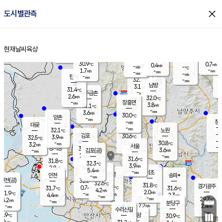
close
도시별관측
장남
판문점
30.6
℃
2.7
m/s
화현
31.4
동두천
℃
남면
-
현재날씨
육상
mm
파주
2.7
홈
m/s
포천
31.5
-
30.9
℃
mm
℃
30.1
℃
30.9
0.7
0.4
m/s
℃
m/s
-
양주
-
m/s
가
℃
-
1.7
-
mm
m/s
mm
-
mm
-
m/s
-
탄현
mm
32.7
-
3
℃
mm
남방
3.1
m/s
1
31.4
℃
-
파주금촌
mm
2.6
m/s
32.0
℃
-
장흥면
mm
3.8
m/s
31.1
℃
-
mm
3.6
m/s
30.0
℃
양촌
-
mm
창
-
m/s
은평
대곶
-
mm
32.1
노원
℃
-
김포
30.6
3.9
℃
32.5
m/s
℃
-
m/
-
3.1
30.8
m/s
mm
3.2
℃
m/s
서울
-
경서동
31.5
m
-
3.6
℃
mm
-
김포(공)
m/s
mm
1.8
-
m/s
mm
31.6
℃
31.8
-
℃
mm
32.3
℃
3.9
m/s
2.8
부천
m/s
5.4
구로
m/s
-
서초
mm
-
광명
mm
인천
송파*
-
mm
인천(공)
32.8
℃
32.6
℃
31.8
과천
경기광주
℃
31.9
0.7
31.7
31.6
m/s
℃
℃
℃
4.2
m/s
2.0
m/s
31.9
-
2.8
℃
mm
4.4
m/s
2.3
m/s
-
m/s
mm
-
31.0
29.7
mm
5.2
-
℃
℃
m/s
-
-
mm
무의도
mm
mm
분당구
2.2
-
2.4
m/s
m/s
mm
수리산길
-
-
mm
mm
0.9
의왕
30.9
℃
℃
2.2
m/s