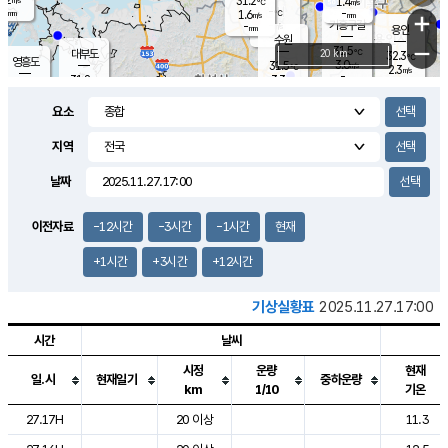
31.2
1.4
m/s
℃
-
-
-
mm
1.6
℃
mm
+
m/s
기흥구갈
-
-
m/s
mm
용인
-
수원
mm
−
31.5
℃
대부도
20 km
32.3
℃
영흥도
3.0
31.5
m/s
℃
2.3
m/s
-
mm
3.3
31.8
m/s
-
℃
mm
30.8
℃
-
오산
3.7
mm
m/s
4.8
m/s
-
mm
요소
-
mm
향남
31.5
℃
2.2
m/s
-
-
지역
℃
운평
mm
송탄
-
℃
m/s
-
s
mm
31.1
보
℃
날짜
32.4
℃
3.2
m/s
산
1.9
m/s
-
30.
mm
-
mm
1.3
℃
이전자료
-12시간
-3시간
-1시간
현재
-
m
/s
+1시간
+3시간
+12시간
기상실황표
2025.11.27.17:00
시간
날씨
시정
운량
현재
일.시
현재일기
중하운량
km
1/10
기온
도시별 기상실황표로 지점, 날씨, 기온, 강수, 바람, 기압등을 안내한 표입
27.17H
20 이상
11.3