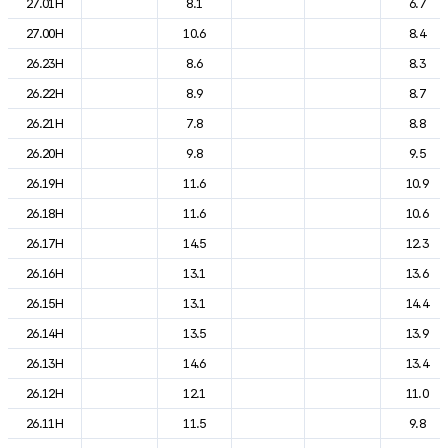
27.01H
8.1
6.7
27.00H
10.6
8.4
26.23H
8.6
8.3
26.22H
8.9
8.7
26.21H
7.8
8.8
26.20H
9.8
9.5
26.19H
11.6
10.9
26.18H
11.6
10.6
26.17H
14.5
12.3
26.16H
13.1
13.6
26.15H
13.1
14.4
26.14H
13.5
13.9
26.13H
14.6
13.4
26.12H
12.1
11.0
26.11H
11.5
9.8