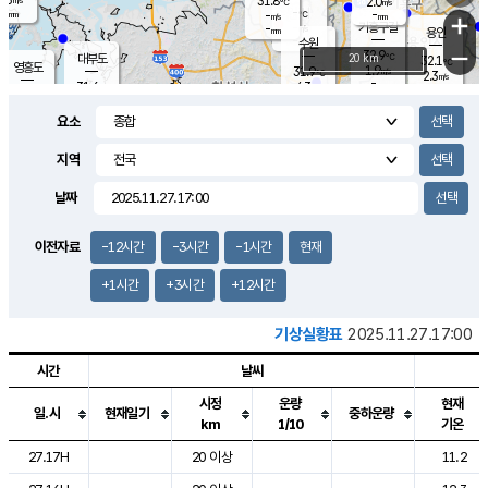
31.8
2.0
m/s
℃
-
-
-
mm
-
℃
mm
+
m/s
기흥구갈
-
-
m/s
mm
용인
-
수원
mm
−
32.9
℃
대부도
20 km
32.1
℃
영흥도
1.9
31.9
m/s
℃
2.3
m/s
-
mm
4.3
31.6
m/s
-
℃
mm
31.5
℃
-
오산
3.8
mm
m/s
5.9
m/s
-
mm
요소
-
mm
향남
31.3
℃
2.5
m/s
-
-
지역
℃
운평
mm
송탄
-
℃
m/s
-
s
mm
31.2
보
℃
날짜
32.2
℃
4.2
m/s
산
1.7
m/s
-
-
mm
-
mm
-
m
℃
이전자료
-12시간
-3시간
-1시간
현재
-
m
/s
+1시간
+3시간
+12시간
기상실황표
2025.11.27.17:00
시간
날씨
시정
운량
현재
일.시
현재일기
중하운량
km
1/10
기온
도시별 기상실황표로 지점, 날씨, 기온, 강수, 바람, 기압등을 안내한 표입
27.17H
20 이상
11.2