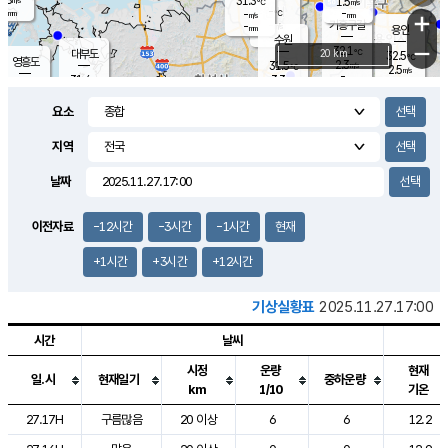
31.3
1.5
m/s
℃
-
-
-
mm
-
℃
mm
+
m/s
기흥구갈
-
-
m/s
mm
용인
-
수원
mm
−
32.1
℃
대부도
20 km
32.5
℃
영흥도
2.3
31.5
m/s
℃
2.5
m/s
-
mm
3.3
31.4
m/s
-
℃
mm
31.3
℃
-
오산
3.9
mm
m/s
4.9
m/s
-
mm
요소
-
mm
향남
31.2
℃
2.8
m/s
31.9
-
지역
℃
운평
mm
송탄
2.4
℃
m/s
-
s
mm
31.2
보
℃
날짜
32.8
℃
3.8
m/s
산
1.3
m/s
-
31.
mm
-
mm
1.2
℃
이전자료
-12시간
-3시간
-1시간
현재
-
m
/s
+1시간
+3시간
+12시간
기상실황표
2025.11.27.17:00
시간
날씨
시정
운량
현재
일.시
현재일기
중하운량
km
1/10
기온
도시별 기상실황표로 지점, 날씨, 기온, 강수, 바람, 기압등을 안내한 표입
27.17H
구름많음
20 이상
6
6
12.2