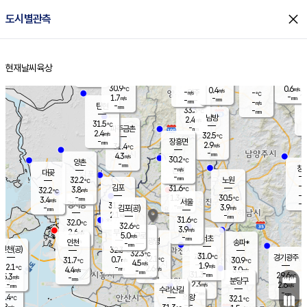
close
도시별관측
장남
판문점
30.8
℃
2.7
m/s
화현
31.3
동두천
℃
남면
-
현재날씨
육상
mm
파주
3.1
홈
m/s
포천
31.4
-
30.9
℃
mm
℃
30.5
℃
30.9
0.6
0.4
m/s
℃
m/s
-
양주
-
m/s
가
℃
-
1.7
-
mm
m/s
mm
-
mm
-
m/s
-
탄현
mm
33.3
-
3
℃
mm
남방
2.4
m/s
1
31.5
℃
-
파주금촌
mm
2.4
m/s
32.5
℃
-
장흥면
mm
2.9
m/s
31.4
℃
-
mm
4.3
m/s
30.2
℃
양촌
-
mm
창
-
m/s
은평
대곶
-
mm
32.2
노원
℃
-
김포
31.6
3.8
℃
32.2
m/s
℃
-
m/
-
1.3
30.5
m/s
mm
3.4
℃
m/s
서울
-
경서동
31.6
m
-
3.9
℃
mm
-
김포(공)
m/s
mm
2.1
-
m/s
mm
31.6
℃
32.0
-
℃
mm
32.6
℃
3.9
m/s
2.6
부천
m/s
5.0
구로
m/s
-
서초
mm
-
광명
mm
인천
송파*
-
mm
인천(공)
32.3
℃
32.3
℃
31.0
과천
경기광주
℃
32.1
0.7
31.7
30.9
m/s
℃
℃
℃
4.5
m/s
1.9
m/s
32.1
-
2.6
℃
mm
4.4
m/s
3.0
m/s
-
m/s
mm
-
31.3
29.6
mm
5.3
-
℃
℃
m/s
-
-
mm
무의도
mm
mm
분당구
2.3
-
2.6
m/s
m/s
mm
수리산길
-
-
mm
mm
0.4
의왕
32.1
℃
℃
2.8
m/s