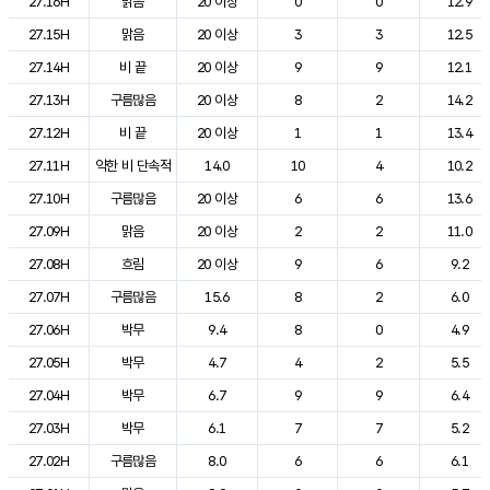
27.16H
맑음
20 이상
0
0
12.9
27.15H
맑음
20 이상
3
3
12.5
27.14H
비 끝
20 이상
9
9
12.1
27.13H
구름많음
20 이상
8
2
14.2
27.12H
비 끝
20 이상
1
1
13.4
27.11H
약한 비 단속적
14.0
10
4
10.2
27.10H
구름많음
20 이상
6
6
13.6
27.09H
맑음
20 이상
2
2
11.0
27.08H
흐림
20 이상
9
6
9.2
27.07H
구름많음
15.6
8
2
6.0
27.06H
박무
9.4
8
0
4.9
27.05H
박무
4.7
4
2
5.5
27.04H
박무
6.7
9
9
6.4
27.03H
박무
6.1
7
7
5.2
27.02H
구름많음
8.0
6
6
6.1