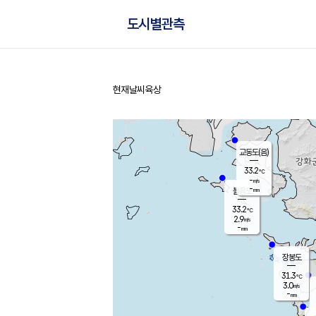
도시별관측
현재날씨
육상
홈
교동도(음)
33.2
℃
-
m/s
-
mm
볼음도
대연평
33.2
℃
2.9
m/s
33.1
℃
-
mm
1.9
m/s
-
mm
장봉도
31.3
℃
3.0
m/s
-
mm