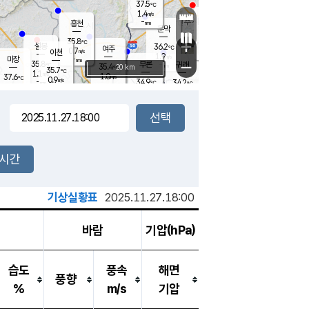
37.5
℃
강림
1.4
m/s
원주
-
흥천
mm
34.9
℃
문막
1.6
m/s
35.2
℃
35.8
-
℃
mm
+
1.6
설봉
m/s
36.2
℃
여주
0.7
m/s
이천
-
mm
1.9
m/s
-
마장
mm
신림
35.8
부론
-
귀래
−
℃
mm
35.4
20 km
℃
35.7
℃
1.1
m/s
1.0
37.6
m/s
℃
35.4
0.9
m/s
℃
-
34.9
34.2
mm
℃
-
℃
mm
1.0
m/s
-
1.5
mm
m/s
0.5
1.8
m/s
m/s
-
mm
-
백운
mm
-
-
mm
mm
백암
장호원
35.3
℃
1.8
m/s
34.8
℃
35.6
엄정
℃
-
mm
1.3
m/s
1.9
m/s
노은
-
mm
-
36.2
mm
℃
개
2시간
0.8
m/s
36.1
℃
-
mm
5
0.6
℃
m/s
-
m/s
mm
m
기상실황표
2025.11.27.18:00
바람
기압(hPa)
습도
풍속
해면
풍향
%
m/s
기압