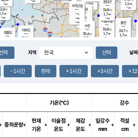
-
-
mm
무의도
mm
mm
분당구
1.5
-
1.1
m/s
m/s
mm
수리산길
-
-
mm
mm
2.6
의왕
36.8
℃
℃
1.7
-
m/s
1.7
m/s
℃
-
-
-
mm
-
℃
mm
m/s
기흥구갈
-
-
m/s
mm
용인
-
수원
mm
36.8
℃
대부도
36.7
℃
영흥도
1.7
35.6
m/s
℃
1.7
m/s
-
mm
0.3
34.0
m/s
-
℃
mm
33.8
℃
-
오산
2.6
mm
m/s
3.6
m/s
-
mm
-
mm
향남
33.5
℃
지역
날짜
1.2
m/s
37.2
-
℃
운평
mm
송탄
1.0
℃
m/s
-
s
mm
35.4
보
℃
37.2
-1시간
현재
+1시간
+3시간
+1
℃
1.5
m/s
산
1.0
m/s
-
33.
mm
-
mm
1.1
℃
-
m
/s
기온(℃)
강수
현재
이슬점
체감
일강수
적설
중하운량
기온
온도
온도
mm
cm