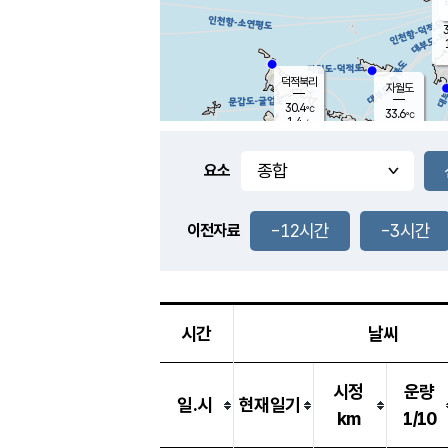
3
덕적북리
자월도
30.4
℃
33.6
℃
1.4
m/s
2.1
m/s
-
mm
-
mm
요소
풍도
29.6
덕적지도
3.0
m/
-
-12시간
-3시간
mm
이전자료
29.4
℃
대
2.9
m/s
-
mm
29.5
3.1
m
-
mm
시간
날씨
시정
운량
일.시
현재일기
km
1/10