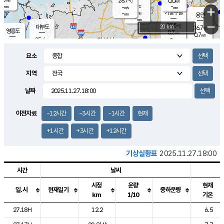
28.7
0.0
m/s
℃
-
-
-
mm
-
℃
mm
+
m/s
기흥구갈
-
-
m/s
mm
용인
-
mm
−
27.5
℃
대부도
20 km
26.7
℃
영흥도
0.3
m/s
0.7
m/s
-
mm
25.4
-
℃
mm
27.1
℃
오산
0.5
m/s
0.7
m/s
-
mm
요소
-
mm
향남
25.4
℃
0.0
m/s
28.5
-
지역
℃
운평
mm
송탄
0.0
℃
m/s
-
s
mm
26.1
보
℃
날짜
27.9
℃
0.8
m/s
산
0.4
m/s
-
-
mm
-
mm
-
m
℃
이전자료
-12시간
-3시간
-1시간
현재
-
m
/s
+1시간
+3시간
+12시간
기상실황표
2025.11.27.18:00
시간
날씨
시정
운량
현재
일.시
현재일기
중하운량
km
1/10
기온
도시별 기상실황표로 지점, 날씨, 기온, 강수, 바람, 기압등을 안내한 표입
27.18H
12.2
6.5