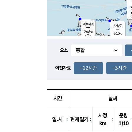
2
덕적북리
자월도
26.6
℃
26.0
℃
4.7
m/s
2.2
m/s
-
mm
3.5
mm
요소
풍도
27.0
덕적지도
2.7
m/
0.5
-12시간
-3시간
m
이전자료
25.7
℃
대
5.4
m/s
-
mm
28.2
6.2
m
-
mm
시간
날씨
시정
운량
일.시
현재일기
km
1/10