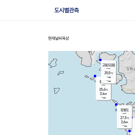
도시별관측
현재날씨
육상
홈
교동도(음)
25.5
℃
-
m/s
-
mm
볼음도
대연평
25.6
℃
3.4
m/s
28.2
℃
-
mm
1.9
m/s
-
mm
장봉도
27.3
℃
2.6
m/s
-
mm