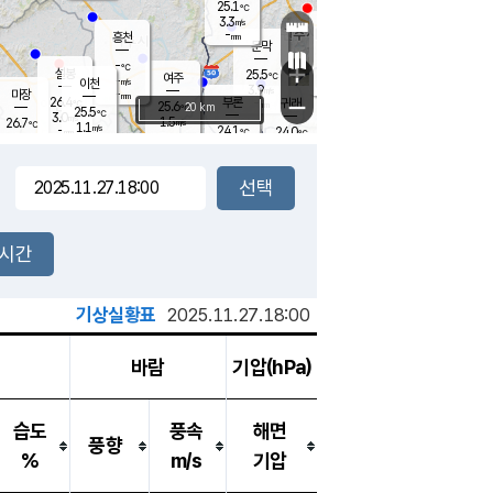
25.1
℃
강림
3.3
m/s
원주
-
흥천
mm
23.2
℃
문막
0.7
m/s
25.9
℃
-
-
℃
mm
+
2.2
설봉
m/s
25.5
℃
여주
-
m/s
이천
-
mm
3.9
m/s
-
마장
mm
신림
26.4
부론
-
귀래
−
℃
mm
25.6
20 km
℃
25.5
℃
3.0
m/s
1.5
26.7
m/s
℃
23.9
1.1
m/s
℃
-
24.1
24.0
mm
℃
-
℃
mm
3.5
m/s
-
1.6
mm
m/s
2.6
0.6
m/s
m/s
-
mm
-
백운
mm
7.5
-
mm
mm
백암
장호원
25.1
℃
3.8
m/s
23.3
℃
25.0
엄정
℃
0.5
mm
0.3
m/s
1.9
m/s
노은
9.0
mm
1.5
25.1
mm
℃
개
2시간
3.1
m/s
24.1
℃
15.5
mm
2
1.6
℃
m/s
13.5
m/s
mm
mm
기상실황표
2025.11.27.18:00
바람
기압(hPa)
습도
풍속
해면
풍향
%
m/s
기압