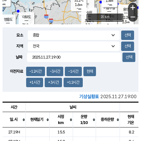
31.2
1.4
m/s
℃
-
-
-
mm
1.6
℃
mm
+
m/s
기흥구갈
-
-
m/s
mm
용인
-
수원
mm
−
31.5
℃
대부도
20 km
32.3
℃
영흥도
3.0
31.5
m/s
℃
2.3
m/s
-
mm
3.3
31.8
m/s
-
℃
mm
30.8
℃
-
오산
3.7
mm
m/s
4.8
m/s
-
mm
요소
-
mm
향남
31.5
℃
2.2
m/s
-
-
지역
℃
운평
mm
송탄
-
℃
m/s
-
s
mm
31.1
보
℃
날짜
32.4
℃
3.2
m/s
산
1.9
m/s
-
30.
mm
-
mm
1.3
℃
이전자료
-12시간
-3시간
-1시간
현재
-
m
/s
+1시간
+3시간
+12시간
기상실황표
2025.11.27.19:00
시간
날씨
시정
운량
현재
일.시
현재일기
중하운량
km
1/10
기온
도시별 기상실황표로 지점, 날씨, 기온, 강수, 바람, 기압등을 안내한 표입
27.19H
15.5
8.2