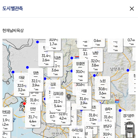
close
도시별관측
장남
판문점
30.6
℃
2.7
m/s
화현
31.4
동두천
℃
남면
-
현재날씨
육상
mm
파주
2.7
홈
m/s
포천
31.5
-
30.9
℃
mm
℃
30.1
℃
30.9
0.7
0.4
m/s
℃
m/s
-
양주
-
m/s
가
℃
-
1.7
-
mm
m/s
mm
-
mm
-
m/s
-
탄현
mm
32.7
-
3
℃
mm
남방
3.1
m/s
1
31.4
℃
-
파주금촌
mm
2.6
m/s
32.0
℃
-
장흥면
mm
3.8
m/s
31.1
℃
-
mm
3.6
m/s
30.0
℃
양촌
-
mm
창
-
m/s
은평
대곶
-
mm
32.1
노원
℃
-
김포
30.6
3.9
℃
32.5
m/s
℃
-
m/
-
3.1
30.8
m/s
mm
3.2
℃
m/s
서울
-
경서동
31.5
m
-
3.6
℃
mm
-
김포(공)
m/s
mm
1.8
-
m/s
mm
31.6
℃
31.8
-
℃
mm
32.3
℃
3.9
m/s
2.8
부천
m/s
5.4
구로
m/s
-
서초
mm
-
광명
mm
인천
송파*
-
mm
인천(공)
32.8
℃
32.6
℃
31.8
과천
경기광주
℃
31.9
0.7
31.7
31.6
m/s
℃
℃
℃
4.2
m/s
2.0
m/s
31.9
-
2.8
℃
mm
4.4
m/s
2.3
m/s
-
m/s
mm
-
31.0
29.7
mm
5.2
-
℃
℃
m/s
-
-
mm
무의도
mm
mm
분당구
2.2
-
2.4
m/s
m/s
mm
수리산길
-
-
mm
mm
0.9
의왕
30.9
℃
℃
2.2
m/s