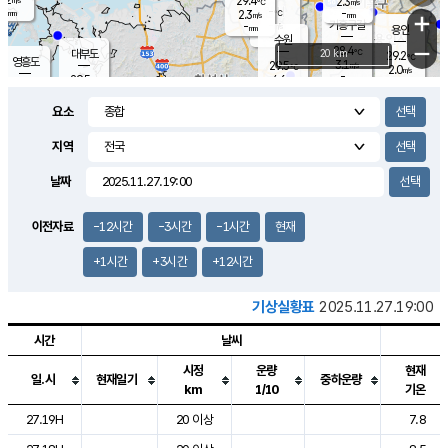
29.4
2.3
m/s
℃
-
-
-
mm
2.3
℃
mm
+
m/s
기흥구갈
-
-
m/s
mm
용인
-
수원
mm
−
28.4
℃
대부도
20 km
29.2
℃
영흥도
3.1
29.5
m/s
℃
2.0
m/s
-
mm
4.6
29.5
m/s
-
℃
mm
30.3
℃
-
오산
4.2
mm
m/s
6.7
m/s
-
mm
요소
-
mm
향남
28.4
℃
2.3
m/s
30.1
-
지역
℃
운평
mm
송탄
-
℃
m/s
-
s
mm
29.2
보
℃
날짜
29.5
℃
3.8
m/s
산
0.8
m/s
-
-
mm
-
mm
-
m
℃
이전자료
-12시간
-3시간
-1시간
현재
-
m
/s
+1시간
+3시간
+12시간
기상실황표
2025.11.27.19:00
시간
날씨
시정
운량
현재
일.시
현재일기
중하운량
km
1/10
기온
도시별 기상실황표로 지점, 날씨, 기온, 강수, 바람, 기압등을 안내한 표입
27.19H
20 이상
7.8