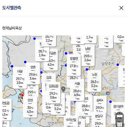
close
도시별관측
장남
판문점
27.3
℃
2.4
m/s
화현
27.0
동두천
℃
남면
-
현재날씨
육상
mm
파주
2.8
홈
m/s
포천
26.5
-
28.1
℃
mm
℃
28.3
℃
26.7
0.2
1.7
m/s
℃
m/s
-
양주
-
m/s
가
℃
-
2.2
-
mm
m/s
mm
-
mm
-
m/s
-
탄현
mm
28.7
-
2
℃
mm
남방
2.6
m/s
1
28.7
℃
-
파주금촌
mm
1.9
m/s
29.5
℃
-
장흥면
mm
2.6
m/s
28.0
℃
-
mm
4.2
m/s
27.8
℃
양촌
-
mm
창
-
m/s
은평
대곶
-
mm
29.6
노원
℃
-
김포
28.2
3.4
℃
29.7
m/s
℃
-
m/
-
2.0
28.3
m/s
mm
2.5
℃
m/s
서울
-
경서동
29.3
m
-
3.2
℃
mm
-
김포(공)
m/s
mm
1.5
-
m/s
mm
28.6
℃
29.5
-
℃
mm
29.2
℃
4.9
m/s
2.8
부천
m/s
3.8
구로
m/s
-
서초
mm
-
광명
mm
인천
송파*
-
mm
인천(공)
29.7
℃
30.0
℃
28.8
과천
경기광주
℃
29.6
0.4
30
29.0
m/s
℃
℃
℃
5.2
m/s
1.9
m/s
30.1
-
2.6
℃
mm
4.3
m/s
2.4
m/s
-
m/s
mm
-
28.0
26.7
mm
5.2
-
℃
℃
m/s
-
-
mm
무의도
mm
mm
분당구
1.6
-
2.7
m/s
m/s
mm
수리산길
-
-
mm
mm
8.5
의왕
29.0
℃
℃
3.2
m/s