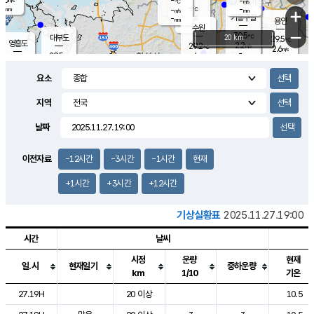
-
-
m/s
℃
-
-
-
mm
-
℃
mm
+
m/s
기흥구갈
-
-
m/s
mm
용인
-
수원
mm
−
30.5
℃
대부도
20 km
29.5
℃
영흥도
2.2
29.2
m/s
℃
2.6
m/s
-
mm
4
29.5
m/s
-
℃
mm
29.3
℃
-
오산
4.5
mm
m/s
3.4
m/s
-
mm
요소
-
mm
향남
29.5
℃
2.4
m/s
-
-
지역
℃
운평
mm
송탄
-
℃
m/s
-
s
mm
28.9
보
℃
날짜
29.5
℃
3.1
m/s
산
3.4
m/s
-
28.
mm
-
mm
1.0
℃
이전자료
-12시간
-3시간
-1시간
현재
-
m
/s
+1시간
+3시간
+12시간
기상실황표
2025.11.27.19:00
시간
날씨
시정
운량
현재
일.시
현재일기
중하운량
km
1/10
기온
도시별 기상실황표로 지점, 날씨, 기온, 강수, 바람, 기압등을 안내한 표입
27.19H
20 이상
10.5