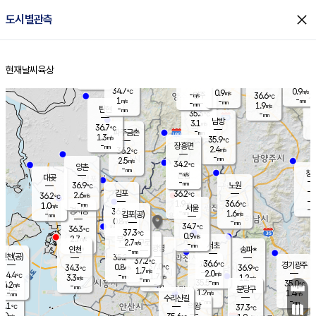
close
도시별관측
장남
판문점
35.0
℃
0.8
m/s
화현
36.3
동두천
℃
남면
-
현재날씨
육상
mm
파주
0.8
홈
m/s
포천
36.5
-
33.9
℃
mm
℃
34.3
℃
34.7
0.9
0.9
m/s
℃
m/s
-
양주
36.6
m/s
가
℃
-
1
-
mm
m/s
mm
-
mm
1.9
m/s
-
탄현
mm
35.3
-
3
℃
mm
남방
3.1
m/s
1
36.7
℃
-
파주금촌
mm
1.3
m/s
35.9
℃
-
장흥면
mm
2.4
m/s
36.2
℃
-
mm
2.5
m/s
34.2
℃
양촌
-
mm
창
-
m/s
은평
대곶
-
mm
36.9
노원
℃
-
김포
36.2
2.6
℃
36.2
m/s
℃
-
m/
-
1.9
36.6
m/s
mm
1.0
℃
m/s
서울
-
경서동
36.2
m
-
1.6
℃
mm
-
김포(공)
m/s
mm
0.8
-
m/s
mm
34.7
℃
36.3
-
℃
mm
37.3
℃
0.9
m/s
2.7
부천
m/s
2.7
구로
m/s
-
서초
mm
-
광명
mm
인천
송파*
-
mm
인천(공)
35.2
℃
37.2
℃
36.6
과천
경기광주
℃
37.0
0.8
34.3
36.9
m/s
℃
℃
℃
1.7
m/s
2.0
m/s
34.4
-
1.7
℃
mm
3.3
m/s
1.2
m/s
-
m/s
mm
-
35.5
35.0
mm
4.2
-
℃
℃
m/s
-
-
mm
무의도
mm
mm
분당구
1.2
-
1.4
m/s
m/s
mm
수리산길
-
-
mm
mm
5.1
의왕
37.3
℃
℃
2.0
m/s