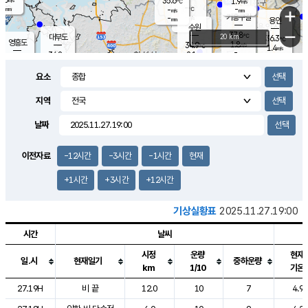
35.6
1.9
m/s
℃
-
-
-
mm
-
℃
mm
+
m/s
기흥구갈
-
-
m/s
mm
용인
-
수원
mm
−
37.8
℃
대부도
20 km
36.3
℃
영흥도
1.8
34.9
m/s
℃
1.4
m/s
-
mm
2.1
34.8
m/s
-
℃
mm
31.7
℃
-
오산
2.1
mm
m/s
1.0
m/s
-
mm
요소
-
mm
향남
35.7
℃
1.2
m/s
36.2
-
지역
℃
운평
mm
송탄
1.0
℃
m/s
-
s
mm
34.7
보
℃
날짜
36.5
℃
1.9
m/s
산
1.4
m/s
-
34.
mm
-
mm
1.4
℃
이전자료
-12시간
-3시간
-1시간
현재
-
m
/s
+1시간
+3시간
+12시간
기상실황표
2025.11.27.19:00
시간
날씨
시정
운량
현재
일.시
현재일기
중하운량
km
1/10
기온
도시별 기상실황표로 지점, 날씨, 기온, 강수, 바람, 기압등을 안내한 표입
27.19H
비 끝
12.0
10
7
4.9