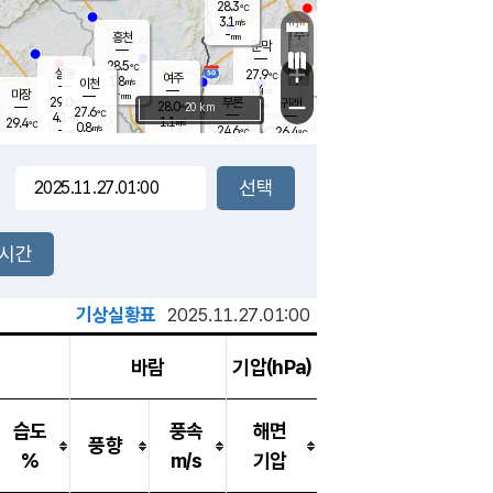
28.3
℃
강림
3.1
m/s
원주
-
흥천
mm
25.4
℃
문막
0.4
m/s
28.4
℃
28.5
-
℃
mm
+
5.2
설봉
m/s
27.9
℃
여주
1.8
m/s
이천
-
mm
4.4
m/s
-
마장
mm
신림
29.0
부론
-
귀래
−
℃
mm
28.0
20 km
℃
27.6
℃
4.1
m/s
1.1
29.4
m/s
℃
26.2
0.8
m/s
℃
-
24.6
26.4
mm
℃
-
℃
mm
1.8
m/s
-
1.6
mm
m/s
1.2
0.4
m/s
m/s
-
mm
-
백운
mm
7.5
-
mm
mm
백암
장호원
25.7
℃
2.4
m/s
24.2
℃
26.6
엄정
℃
0.5
mm
0.8
m/s
1.7
m/s
노은
9.0
mm
1.5
26.4
mm
℃
개
2시간
3.4
m/s
25.0
℃
15.5
mm
2.0
℃
m/s
13.5
/s
mm
m
기상실황표
2025.11.27.01:00
바람
기압(hPa)
습도
풍속
해면
풍향
%
m/s
기압