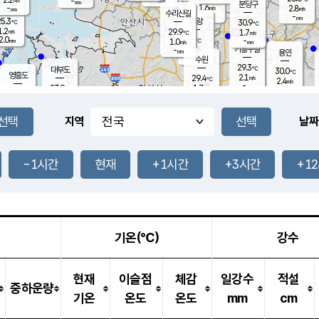
-
-
mm
무의도
mm
mm
분당구
1.6
-
2.8
m/s
m/s
mm
수리산길
-
-
mm
mm
5.3
의왕
30.9
℃
℃
1.2
29.9
m/s
1.7
m/s
℃
2.0
-
-
mm
1.0
℃
mm
m/s
기흥구갈
-
-
m/s
mm
용인
-
수원
mm
29.3
℃
대부도
30.0
℃
영흥도
2.1
29.4
m/s
℃
2.4
m/s
-
mm
1.7
23.9
m/s
-
℃
mm
26.7
℃
-
오산
0.5
mm
m/s
3.4
m/s
14.5
mm
11.5
mm
향남
27.4
℃
지역
날짜
1.0
m/s
27.9
-
℃
운평
mm
송탄
-
℃
m/s
-
s
mm
24.8
보
℃
27.4
-1시간
현재
+1시간
+3시간
+1
℃
0.5
m/s
산
0.0
m/s
27.0
-
mm
-
mm
-
m
℃
-
m
/s
기온(℃)
강수
현재
이슬점
체감
일강수
적설
중하운량
기온
온도
온도
mm
cm