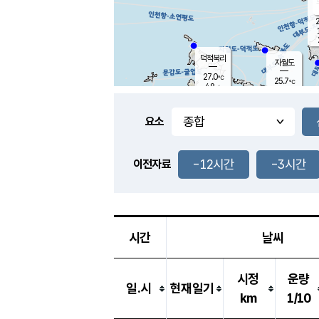
2
덕적북리
자월도
27.0
℃
25.7
℃
4.8
m/s
2.3
m/s
-
mm
3.5
mm
요소
풍도
26.0
덕적지도
2.3
m/
-
-12시간
-3시간
mm
이전자료
25.2
℃
대
4.5
m/s
-
mm
28.0
6.6
m
-
mm
시간
날씨
시정
운량
일.시
현재일기
km
1/10