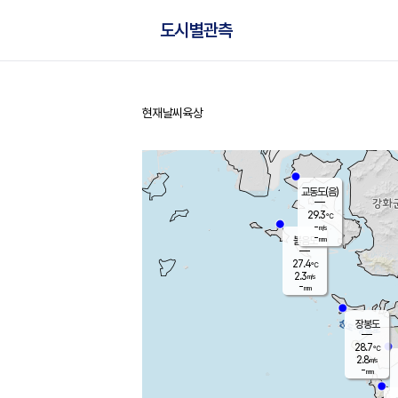
도시별관측
현재날씨
육상
홈
교동도(음)
29.3
℃
-
m/s
-
mm
볼음도
대연평
27.4
℃
2.3
m/s
28.1
℃
-
mm
2.1
m/s
-
mm
장봉도
28.7
℃
2.8
m/s
-
mm