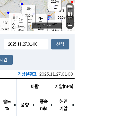
25.2
℃
강림
0.5
m/s
원주
-
흥천
mm
23.4
℃
문막
0.6
m/s
27.8
℃
26.5
-
℃
mm
+
0.3
설봉
m/s
26.0
℃
여주
0.2
m/s
이천
-
mm
1.8
m/s
-
마장
mm
신림
29.1
부론
-
귀래
−
℃
mm
26.9
20 km
℃
26.6
℃
0.6
m/s
1.8
27.4
m/s
℃
23.0
0.5
m/s
℃
-
25.1
24.9
mm
℃
-
℃
mm
0.0
m/s
-
0.3
mm
m/s
0.0
0.1
m/s
m/s
-
mm
-
백운
mm
-
-
mm
mm
백암
장호원
24.0
℃
0.2
m/s
23.9
℃
26.4
엄정
℃
-
mm
0.0
m/s
0.4
m/s
노은
-
mm
-
25.5
mm
℃
개
2시간
0.3
m/s
25.4
℃
-
mm
0
0.0
℃
m/s
-
m/s
mm
m
기상실황표
2025.11.27.01:00
바람
기압(hPa)
습도
풍속
해면
풍향
%
m/s
기압