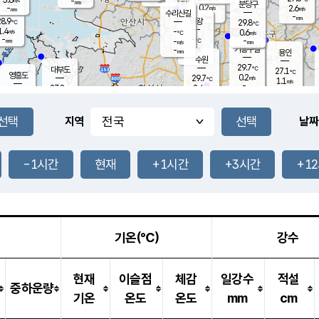
-
-
mm
무의도
mm
mm
분당구
0.2
-
2.6
m/s
m/s
mm
수리산길
-
-
mm
mm
8.9
의왕
29.8
℃
℃
1.4
-
m/s
0.6
m/s
℃
-
-
-
mm
-
℃
mm
m/s
기흥구갈
-
-
m/s
mm
용인
-
수원
mm
29.7
℃
대부도
27.1
℃
영흥도
0.2
29.7
m/s
℃
1.1
m/s
-
mm
2.4
27.8
m/s
-
℃
mm
30.6
℃
-
오산
1.2
mm
m/s
2.7
m/s
-
mm
-
mm
향남
26.9
℃
지역
날짜
0.8
m/s
30.0
-
℃
운평
mm
송탄
0.4
℃
m/s
-
s
mm
27.9
보
℃
30.2
-1시간
현재
+1시간
+3시간
+1
℃
1.8
m/s
산
0.9
m/s
-
24.
mm
-
mm
0.0
℃
-
m
/s
기온(℃)
강수
현재
이슬점
체감
일강수
적설
중하운량
기온
온도
온도
mm
cm