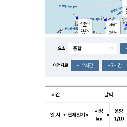
2
덕적북리
자월도
28.3
℃
28.3
℃
1.1
m/s
1.7
m/s
-
mm
-
mm
요소
풍도
27.4
덕적지도
0.4
m/
-
-12시간
-3시간
mm
이전자료
28.5
℃
대
4.4
m/s
-
mm
26.7
0.0
m
-
mm
시간
날씨
시정
운량
일.시
현재일기
km
1/10