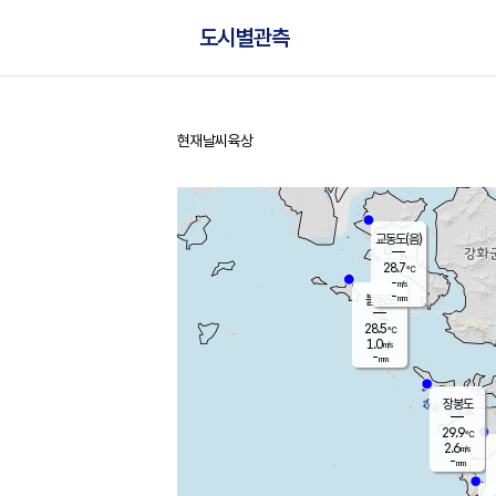
도시별관측
현재날씨
육상
홈
교동도(음)
28.7
℃
-
m/s
-
mm
볼음도
대연평
28.5
℃
1.0
m/s
29.6
℃
-
mm
2.5
m/s
-
mm
장봉도
29.9
℃
2.6
m/s
-
mm