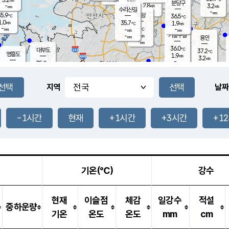
-
mm
무의도
mm
분당구
2.8
-
3.2
m/s
m/s
mm
수리산길
-
-
mm
mm
5.9
의왕
36.5
℃
℃
1.0
35.7
m/s
1.9
m/s
℃
-
-
-
mm
-
℃
mm
m/s
기흥구갈
-
-
m/s
mm
용인
-
mm
36.0
℃
대부도
37.2
℃
영흥도
1.9
m/s
3.2
m/s
-
mm
35.0
-
℃
mm
34.7
℃
오산
2.5
m/s
2.4
m/s
-
mm
-
mm
향남
35.9
℃
지역
날짜
2.5
m/s
36.8
-
℃
운평
mm
송탄
2.0
℃
m/s
-
s
mm
36.0
보
℃
37.4
-1시간
현재
+1시간
+3시간
+1
℃
2.0
m/s
산
2.3
m/s
-
35.
mm
-
mm
2.1
℃
-
m
/s
기온(℃)
강수
현재
이슬점
체감
일강수
적설
중하운량
기온
온도
온도
mm
cm