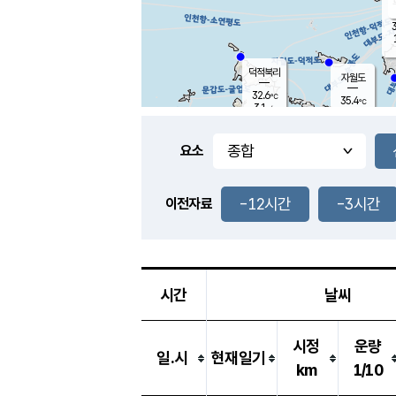
3
덕적북리
자월도
32.6
℃
35.4
℃
3.1
m/s
1.1
m/s
-
mm
-
mm
요소
풍도
31.7
덕적지도
0.8
m/
-
-12시간
-3시간
mm
이전자료
32.0
℃
대
1.3
m/s
-
mm
35.1
2.1
m
-
mm
시간
날씨
시정
운량
일.시
현재일기
km
1/10