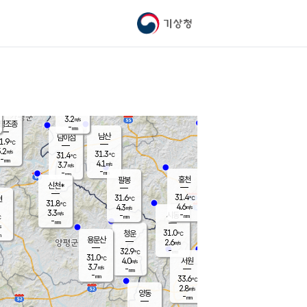
기상청
신남
25.2
℃
3.6
m/s
가평북면
-
mm
31.4
℃
3.2
m/s
평조종
-
mm
화촌
남산
남이섬
1.9
℃
.2
m/s
29.3
31.3
℃
31.4
℃
℃
-
mm
0.5
4.1
m/s
3.7
m/s
m/s
-
-
mm
-
mm
mm
홍천
팔봉
신천*
31.4
31.6
현
℃
℃
31.8
℃
4.6
4.3
m/s
m/s
3.3
m/s
-
시동
-
mm
mm
℃
-
mm
s
31.0
청운
℃
m
용문산
2.6
m/s
-
32.9
mm
℃
31.0
℃
4.0
서원
횡성
m/s
3.7
m/s
-
안흥
mm
-
mm
33.6
32.3
℃
℃
27.6
2.8
5.2
℃
m/s
m/s
양동
-
-
4.8
m/s
mm
mm
-
mm