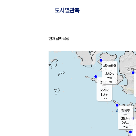
도시별관측
현재날씨
육상
홈
교동도(음)
33.6
℃
-
m/s
-
mm
볼음도
대연평
33.5
℃
1.3
m/s
35.3
℃
-
mm
1.4
m/s
-
mm
장봉도
35.7
℃
2.8
m/s
-
mm