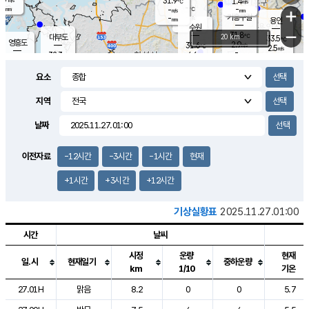
31.9
1.4
m/s
℃
-
-
-
mm
-
℃
mm
+
m/s
기흥구갈
-
-
m/s
mm
용인
-
수원
mm
−
31.8
℃
대부도
20 km
33.5
℃
영흥도
2.9
31.6
m/s
℃
2.5
m/s
-
mm
4.6
32.3
m/s
-
℃
mm
31.8
℃
-
오산
4.5
mm
m/s
5.1
m/s
-
mm
요소
-
mm
향남
31.5
℃
2.8
m/s
32.6
-
지역
℃
운평
mm
송탄
1.9
℃
m/s
-
s
mm
31.3
보
℃
날짜
32.6
℃
4.2
m/s
산
2.0
m/s
-
30.
mm
-
mm
-
m
℃
이전자료
-12시간
-3시간
-1시간
현재
-
m
/s
+1시간
+3시간
+12시간
기상실황표
2025.11.27.01:00
시간
날씨
시정
운량
현재
일.시
현재일기
중하운량
km
1/10
기온
도시별 기상실황표로 지점, 날씨, 기온, 강수, 바람, 기압등을 안내한 표입
27.01H
맑음
8.2
0
0
5.7