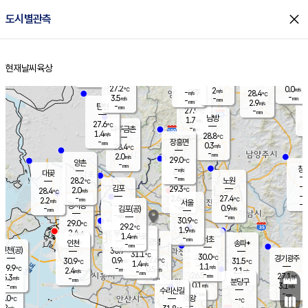
close
도시별관측
장남
판문점
26.9
℃
1.4
m/s
화현
27.1
동두천
℃
남면
-
현재날씨
육상
mm
파주
2.6
홈
m/s
포천
24.9
-
28.8
℃
mm
℃
28.2
℃
27.2
0.0
2
m/s
℃
m/s
-
양주
28.4
m/s
가
℃
-
3.5
-
mm
m/s
mm
-
mm
2.9
m/s
-
탄현
mm
27.9
-
2
℃
mm
남방
1.7
m/s
0
27.6
℃
-
파주금촌
mm
1.4
m/s
28.8
℃
-
장흥면
mm
0.3
m/s
28.4
℃
-
mm
2.0
m/s
29.0
℃
양촌
-
mm
창
-
m/s
은평
대곶
-
mm
28.2
노원
℃
-
김포
29.3
2.0
℃
28.4
m/s
℃
-
m/
-
2.6
27.4
m/s
mm
2.2
℃
m/s
서울
-
경서동
-
m
-
0.9
℃
mm
-
김포(공)
m/s
mm
-
-
m/s
mm
30.9
℃
29.0
-
℃
mm
29.2
℃
1.9
m/s
2.4
부천
m/s
1.4
구로
m/s
-
서초
mm
-
광명
mm
인천
송파*
-
mm
인천(공)
30.9
℃
31.1
℃
30.0
과천
경기광주
℃
32.6
0.9
30.9
31.5
m/s
℃
℃
℃
1.4
m/s
1.1
m/s
29.9
-
0.5
℃
mm
2.4
m/s
2.1
m/s
-
m/s
mm
-
26.5
27.1
mm
5.3
-
℃
℃
m/s
-
-
mm
무의도
mm
mm
분당구
0.1
-
3.1
m/s
m/s
mm
수리산길
-
-
mm
mm
9.0
의왕
-
℃
℃
1.2
m/s