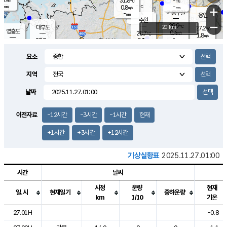
31.8
-
m/s
℃
-
-
-
mm
0.8
℃
mm
+
m/s
기흥구갈
-
-
m/s
mm
용인
-
수원
mm
−
29.9
℃
대부도
20 km
27.2
℃
영흥도
0.4
28.7
m/s
℃
1.8
m/s
-
mm
0.3
27.9
m/s
-
℃
mm
30.4
℃
-
오산
1.7
mm
m/s
1.9
m/s
-
mm
요소
-
mm
향남
26.6
℃
0.3
m/s
-
-
지역
℃
운평
mm
송탄
-
℃
m/s
-
s
mm
27.9
보
℃
날짜
29.8
℃
1.8
m/s
산
1.2
m/s
-
24.
mm
-
mm
0.0
℃
이전자료
-12시간
-3시간
-1시간
현재
-
m
/s
+1시간
+3시간
+12시간
기상실황표
2025.11.27.01:00
시간
날씨
시정
운량
현재
일.시
현재일기
중하운량
km
1/10
기온
도시별 기상실황표로 지점, 날씨, 기온, 강수, 바람, 기압등을 안내한 표입
27.01H
-0.8