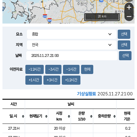
+
−
20 km
요소
지역
날짜
이전자료
-12시간
-3시간
-1시간
현재
+1시간
+3시간
+12시간
기상실황표
2025.11.27.21:00
시간
날씨
시정
운량
현재
일.시
현재일기
중하운량
km
1/10
기온
도시별 기상실황표로 지점, 날씨, 기온, 강수, 바람, 기압등을 안내한 표입
27.21H
20 이상
0.2