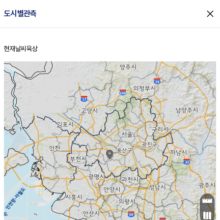
close
도시별관측
현재날씨
육상
홈