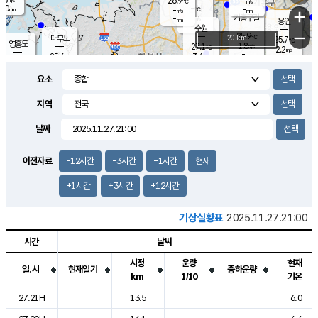
26.9
-
m/s
℃
2.0
-
-
mm
-
℃
mm
+
m/s
기흥구갈
-
-
m/s
mm
용인
-
수원
mm
−
25.9
℃
대부도
20 km
25.7
℃
영흥도
1.8
27.1
m/s
℃
2.2
m/s
-
mm
3.4
25.6
m/s
-
℃
mm
27.7
℃
-
오산
3.6
mm
m/s
6.3
m/s
14.5
mm
요소
11.5
mm
향남
26.1
℃
1.8
m/s
27.2
-
지역
℃
운평
mm
송탄
1.6
℃
m/s
-
s
mm
25.2
보
℃
날짜
25.9
m
℃
2.3
m/s
산
1.0
m/s
27.0
22.
mm
-
mm
0.4
℃
이전자료
-12시간
-3시간
-1시간
현재
1.0
/s
+1시간
+3시간
+12시간
기상실황표
2025.11.27.21:00
시간
날씨
시정
운량
현재
일.시
현재일기
중하운량
km
1/10
기온
도시별 기상실황표로 지점, 날씨, 기온, 강수, 바람, 기압등을 안내한 표입
27.21H
13.5
6.0