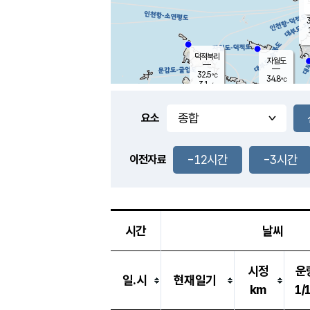
3
덕적북리
자월도
32.5
℃
34.8
℃
3.1
m/s
1.0
m/s
-
mm
-
mm
요소
풍도
32.3
덕적지도
1.4
m/
-
-12시간
-3시간
mm
이전자료
30.8
℃
대
2.6
m/s
-
mm
33.9
5.7
m
-
mm
시간
날씨
시정
운
일.시
현재일기
km
1/