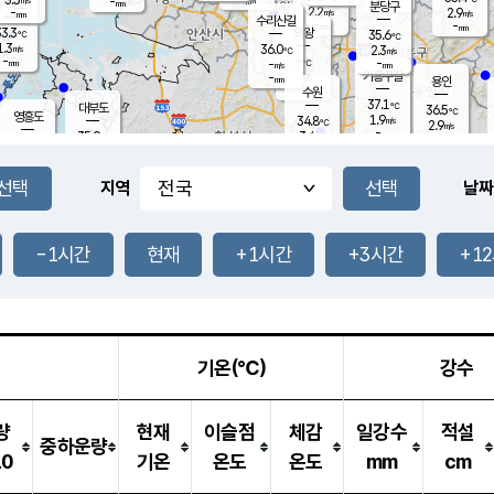
-
-
mm
무의도
mm
mm
분당구
2.2
-
2.9
m/s
m/s
mm
수리산길
-
-
mm
mm
3.3
의왕
35.6
℃
℃
1.3
36.0
m/s
2.3
m/s
℃
-
-
-
mm
-
℃
mm
m/s
기흥구갈
-
-
m/s
mm
용인
-
수원
mm
37.1
℃
대부도
36.5
℃
영흥도
1.9
34.8
m/s
℃
2.9
m/s
-
mm
3.4
35.9
m/s
-
℃
mm
33.8
℃
-
오산
3.5
mm
m/s
0.4
m/s
-
mm
-
mm
향남
35.4
℃
지역
날짜
2.5
m/s
35.5
-
℃
운평
mm
송탄
-
℃
m/s
-
s
mm
34.6
보
℃
36.8
-1시간
현재
+1시간
+3시간
+1
℃
3.1
m/s
산
1.7
m/s
-
33.
mm
-
mm
2.1
℃
-
m
/s
기온(℃)
강수
량
현재
이슬점
체감
일강수
적설
중하운량
10
기온
온도
온도
mm
cm