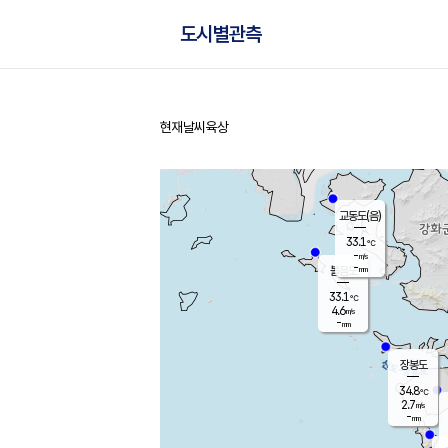
도시별관측
현재날씨
육상
홈
교동도(음)
33.1
℃
-
m/s
-
mm
볼음도
대연평
33.1
℃
4.6
m/s
33.7
℃
-
mm
1.6
m/s
-
mm
장봉도
34.8
℃
2.7
m/s
-
mm