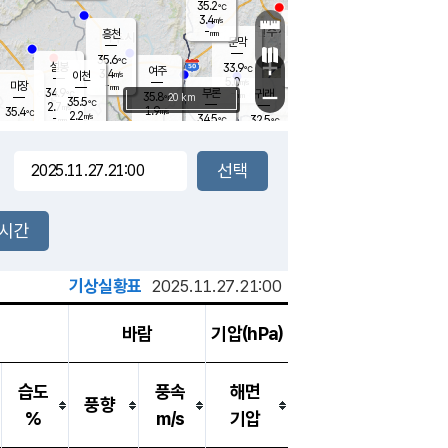
35.2
℃
강림
3.4
m/s
원주
-
흥천
mm
31.3
℃
문막
2.2
m/s
35.7
℃
35.6
-
℃
mm
+
3.3
설봉
m/s
33.9
℃
여주
3.4
m/s
이천
-
mm
5.0
m/s
-
마장
mm
신림
34.9
부론
-
귀래
−
℃
mm
35.8
20 km
℃
35.5
℃
2.7
m/s
1.9
35.4
m/s
℃
33.2
2.2
m/s
℃
-
34.5
32.5
mm
℃
-
℃
mm
2.9
m/s
-
1.7
mm
m/s
4.6
1.8
m/s
m/s
-
mm
-
백운
mm
-
-
mm
mm
백암
장호원
34.5
℃
3.2
m/s
35.5
℃
34.6
엄정
℃
-
mm
1.6
m/s
2.8
m/s
노은
-
mm
-
33.8
mm
℃
개
2시간
2.9
m/s
34.1
℃
-
mm
4
3.5
℃
m/s
-
m/s
mm
m
기상실황표
2025.11.27.21:00
바람
기압(hPa)
습도
풍속
해면
풍향
%
m/s
기압