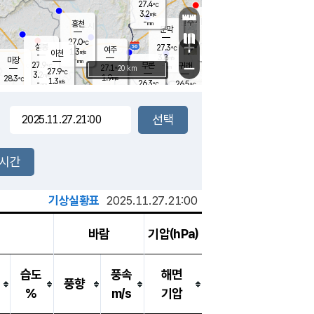
27.4
℃
강림
3.2
m/s
원주
-
흥천
mm
24.3
℃
문막
1.0
m/s
28
℃
27.0
-
℃
mm
+
3
설봉
m/s
27.3
℃
여주
1.3
m/s
이천
-
mm
3.8
m/s
-
마장
mm
신림
27.9
부론
-
귀래
−
℃
mm
27.1
20 km
℃
27.9
℃
3.2
m/s
1.9
28.3
m/s
℃
25.4
1.3
m/s
℃
-
26.3
26.5
mm
℃
-
℃
mm
2.7
m/s
-
1.4
mm
m/s
3.1
0.5
m/s
m/s
-
mm
-
백운
mm
-
-
mm
mm
백암
장호원
26.4
℃
2.4
m/s
27.0
℃
27.9
엄정
℃
-
mm
1.2
m/s
2.3
m/s
노은
-
mm
-
27.6
mm
℃
개
2시간
3.9
m/s
27.0
℃
-
mm
3.7
℃
m/s
-
/s
mm
m
기상실황표
2025.11.27.21:00
바람
기압(hPa)
습도
풍속
해면
풍향
%
m/s
기압