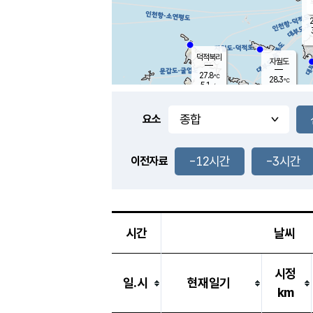
2
덕적북리
자월도
27.8
℃
28.3
℃
5.1
m/s
0.8
m/s
-
mm
-
mm
요소
풍도
29.0
덕적지도
4.0
m/
-
-12시간
-3시간
mm
이전자료
28.9
℃
대
2.8
m/s
-
mm
29.7
6.9
m
-
mm
시간
날씨
시정
일.시
현재일기
km