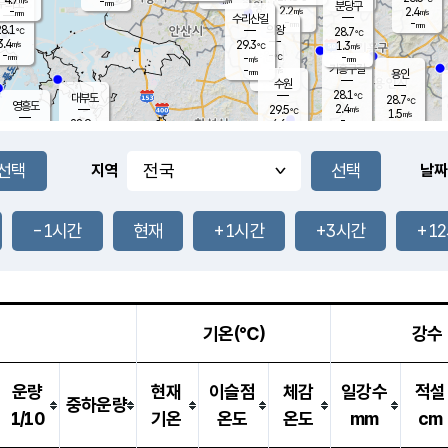
-
-
mm
무의도
mm
mm
분당구
2.2
-
2.4
m/s
m/s
mm
수리산길
-
-
mm
mm
8.1
의왕
28.7
℃
℃
3.4
29.3
m/s
1.3
m/s
℃
-
-
-
mm
-
℃
mm
m/s
기흥구갈
-
-
m/s
mm
용인
-
수원
mm
28.1
℃
대부도
28.7
℃
영흥도
2.4
29.5
m/s
℃
1.5
m/s
-
mm
4.6
28.9
m/s
-
℃
mm
30.2
℃
-
오산
4.1
mm
m/s
7.0
m/s
-
mm
-
mm
향남
28.1
℃
지역
날짜
2.2
m/s
29.7
-
℃
운평
mm
송탄
1.5
℃
m/s
-
s
mm
28.5
보
℃
29.3
-1시간
현재
+1시간
+3시간
+1
℃
3.8
m/s
산
1.3
m/s
-
-
mm
-
mm
-
m
℃
-
m
/s
기온(℃)
강수
운량
현재
이슬점
체감
일강수
적설
중하운량
1/10
기온
온도
온도
mm
cm