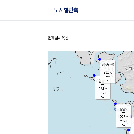
도시별관측
현재날씨
육상
홈
교동도(음)
28.5
℃
-
m/s
-
mm
볼음도
대연평
28.1
℃
1.0
m/s
29.7
℃
-
mm
1.4
m/s
-
mm
장봉도
29.3
℃
2.9
m/s
-
mm