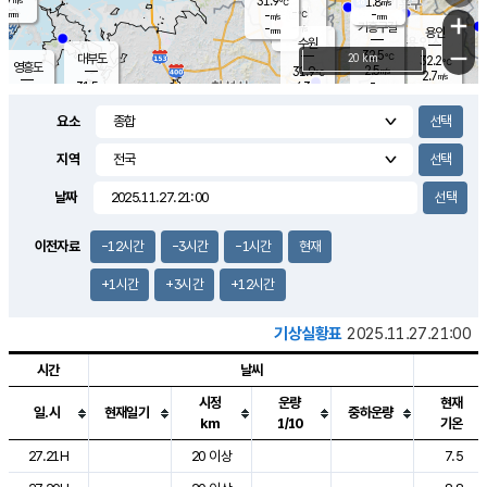
31.9
1.8
m/s
℃
-
-
-
mm
-
℃
mm
+
m/s
기흥구갈
-
-
m/s
mm
용인
-
수원
mm
−
32.5
℃
대부도
20 km
32.2
℃
영흥도
2.5
31.9
m/s
℃
2.7
m/s
-
mm
4.3
31.5
m/s
-
℃
mm
31.5
℃
-
오산
4.4
mm
m/s
4.1
m/s
-
mm
요소
-
mm
향남
30.9
℃
1.9
m/s
32.1
-
지역
℃
운평
mm
송탄
-
℃
m/s
-
s
mm
31.1
보
℃
날짜
32.3
℃
3.8
m/s
산
2.2
m/s
-
30.
mm
-
mm
1.1
℃
이전자료
-12시간
-3시간
-1시간
현재
-
m
/s
+1시간
+3시간
+12시간
기상실황표
2025.11.27.21:00
시간
날씨
시정
운량
현재
일.시
현재일기
중하운량
km
1/10
기온
도시별 기상실황표로 지점, 날씨, 기온, 강수, 바람, 기압등을 안내한 표입
27.21H
20 이상
7.5