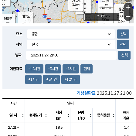
31.2
1.4
m/s
℃
-
-
-
mm
1.6
℃
mm
+
m/s
기흥구갈
-
-
m/s
mm
용인
-
mm
−
31.5
℃
대부도
20 km
32.3
℃
영흥도
3.0
m/s
2.3
m/s
-
mm
31.8
-
℃
mm
30.8
℃
오산
3.7
m/s
4.8
m/s
-
mm
요소
-
mm
향남
31.5
℃
2.2
m/s
-
-
지역
℃
운평
mm
송탄
-
℃
m/s
-
s
mm
31.1
보
℃
날짜
32.4
℃
3.2
m/s
산
1.9
m/s
-
30.
mm
-
mm
1.3
℃
이전자료
-12시간
-3시간
-1시간
현재
-
m
/s
+1시간
+3시간
+12시간
기상실황표
2025.11.27.21:00
시간
날씨
시정
운량
현재
일.시
현재일기
중하운량
km
1/10
기온
도시별 기상실황표로 지점, 날씨, 기온, 강수, 바람, 기압등을 안내한 표입
27.21H
18.3
1.4