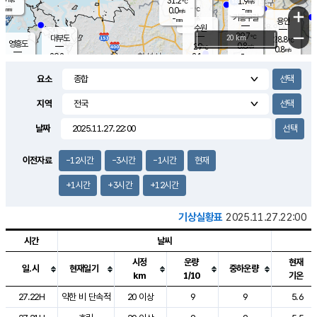
31.2
1.9
m/s
℃
-
-
-
mm
0.0
℃
mm
+
m/s
기흥구갈
-
-
m/s
mm
용인
-
수원
mm
−
29.7
℃
대부도
20 km
28.8
℃
영흥도
0.8
29
m/s
℃
0.8
m/s
-
mm
2.1
29.2
m/s
-
℃
mm
29.5
℃
-
오산
1.5
mm
m/s
2.2
m/s
-
mm
요소
-
mm
향남
28.7
℃
0.0
m/s
30.2
-
지역
℃
운평
mm
송탄
0.4
℃
m/s
-
s
mm
28.6
보
℃
날짜
30.1
℃
2.2
m/s
산
0.0
m/s
-
25.
mm
-
mm
0.0
℃
이전자료
-12시간
-3시간
-1시간
현재
-
m
/s
+1시간
+3시간
+12시간
기상실황표
2025.11.27.22:00
시간
날씨
시정
운량
현재
일.시
현재일기
중하운량
km
1/10
기온
도시별 기상실황표로 지점, 날씨, 기온, 강수, 바람, 기압등을 안내한 표입
27.22H
약한 비 단속적
20 이상
9
9
5.6