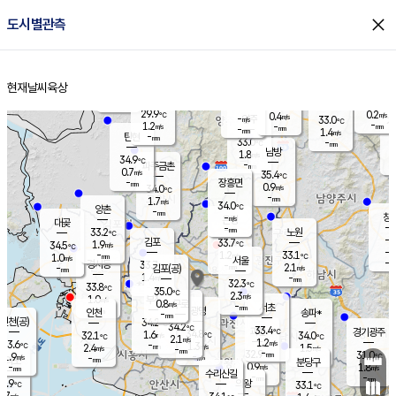
close
도시별관측
장남
판문점
31.3
℃
0.7
m/s
화현
33.1
동두천
℃
남면
-
현재날씨
육상
mm
파주
1.0
홈
m/s
포천
30.9
-
31.4
℃
mm
℃
32.2
℃
29.9
0.2
0.4
m/s
℃
m/s
-
양주
33.0
m/s
가
℃
-
1.2
-
mm
m/s
mm
-
mm
1.4
m/s
-
탄현
mm
33.0
-
3
℃
mm
남방
1.8
m/s
1
34.9
℃
-
파주금촌
mm
0.7
m/s
35.4
℃
-
장흥면
mm
0.9
m/s
34.0
℃
-
mm
1.7
m/s
34.0
℃
양촌
-
mm
창
-
m/s
은평
대곶
-
mm
33.2
노원
℃
-
김포
33.7
1.9
℃
34.5
m/s
℃
-
m/
-
1.2
33.1
m/s
mm
1.0
℃
m/s
서울
-
경서동
33.7
m
-
2.1
℃
mm
-
김포(공)
m/s
mm
1.4
-
m/s
mm
32.3
℃
33.8
-
℃
mm
35.0
℃
2.3
m/s
1.0
부천
m/s
0.8
구로
m/s
-
서초
mm
-
광명
mm
인천
송파*
-
mm
인천(공)
34.2
℃
34.2
℃
33.4
과천
경기광주
℃
34.8
1.6
32.1
34.0
m/s
℃
℃
℃
2.1
m/s
1.2
m/s
33.6
-
1.3
℃
mm
2.4
m/s
1.5
m/s
-
m/s
mm
-
32.9
31.0
mm
1.9
-
℃
℃
m/s
-
-
mm
무의도
mm
mm
분당구
0.9
-
1.8
m/s
m/s
mm
수리산길
-
-
mm
mm
2.9
의왕
33.1
℃
℃
1.7
m/s