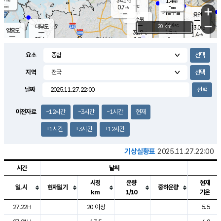
34.1
1.4
m/s
℃
-
-
-
mm
0.7
℃
mm
+
m/s
기흥구갈
-
-
m/s
mm
용인
-
수원
mm
−
34.4
℃
대부도
20 km
33.0
℃
영흥도
1.5
31.9
m/s
℃
1.4
m/s
-
mm
1.9
32.4
m/s
-
℃
mm
31.4
℃
-
오산
2.3
mm
m/s
1.3
m/s
-
mm
요소
-
mm
향남
33.0
℃
1.0
m/s
32.4
-
지역
℃
운평
mm
송탄
1.6
℃
m/s
-
s
mm
32.1
보
℃
날짜
33.3
℃
2.2
m/s
산
1.7
m/s
-
30.
mm
-
mm
0.9
℃
이전자료
-12시간
-3시간
-1시간
현재
-
m
/s
+1시간
+3시간
+12시간
기상실황표
2025.11.27.22:00
시간
날씨
시정
운량
현재
일.시
현재일기
중하운량
km
1/10
기온
도시별 기상실황표로 지점, 날씨, 기온, 강수, 바람, 기압등을 안내한 표입
27.22H
20 이상
5.5