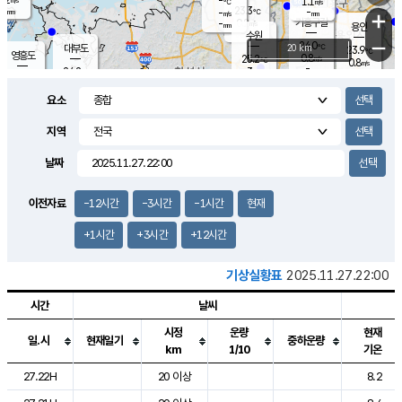
-
1.1
m/s
℃
-
23.3
-
mm
-
℃
mm
+
m/s
기흥구갈
0.2
-
m/s
mm
용인
-
수원
mm
−
24.0
℃
대부도
20 km
23.9
℃
영흥도
0.8
25.2
m/s
℃
0.8
m/s
-
mm
3
24.2
m/s
-
℃
mm
26.2
℃
-
오산
2.6
mm
m/s
6.7
m/s
-
mm
요소
-
mm
향남
23.9
℃
1.3
m/s
25.0
-
지역
℃
운평
mm
송탄
1.3
℃
m/s
-
s
mm
23.8
보
℃
날짜
24.3
℃
1.0
m/s
산
0.2
m/s
-
19.
mm
-
mm
0.0
℃
이전자료
-12시간
-3시간
-1시간
현재
-
m
/s
+1시간
+3시간
+12시간
기상실황표
2025.11.27.22:00
시간
날씨
시정
운량
현재
일.시
현재일기
중하운량
km
1/10
기온
도시별 기상실황표로 지점, 날씨, 기온, 강수, 바람, 기압등을 안내한 표입
27.22H
20 이상
8.2