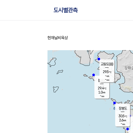
도시별관측
현재날씨
육상
홈
교동도(음)
29.5
℃
-
m/s
-
mm
볼음도
대연평
29.4
℃
1.0
m/s
31.5
℃
-
mm
1.6
m/s
-
mm
장봉도
30.5
℃
2.6
m/s
-
mm