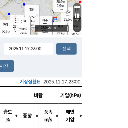
28.6
℃
강림
1.9
m/s
원주
-
흥천
mm
25.9
℃
문막
1.4
m/s
28.6
℃
29.6
-
℃
mm
+
3.9
설봉
m/s
28.6
℃
여주
2.1
m/s
이천
-
mm
3.5
m/s
-
마장
mm
신림
29.1
부론
-
귀래
−
℃
mm
28.5
20 km
℃
29.8
℃
4.4
m/s
2.0
29.7
m/s
℃
27.6
2.6
m/s
℃
-
27.7
28.6
mm
℃
-
℃
mm
2.4
m/s
-
1.7
mm
m/s
3.6
1.2
m/s
m/s
-
mm
-
백운
mm
-
-
mm
mm
백암
장호원
27.6
℃
2.4
m/s
29.4
℃
29.6
엄정
℃
-
mm
1.3
m/s
4.0
m/s
노은
-
mm
-
28.6
mm
℃
개
2시간
3.6
m/s
28.5
℃
-
mm
9
3.9
℃
m/s
-
m/s
mm
m
기상실황표
2025.11.27.23:00
바람
기압(hPa)
습도
풍속
해면
풍향
%
m/s
기압