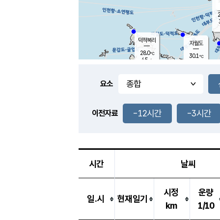
2
덕적북리
자월도
28.0
℃
30.1
℃
4.5
m/s
0.9
m/s
-
mm
-
mm
요소
풍도
29.6
덕적지도
3.8
m/
-
-12시간
-3시간
mm
이전자료
29.4
℃
대
3.8
m/s
-
mm
30.7
6.9
m
-
mm
시간
날씨
시정
운량
일.시
현재일기
km
1/10