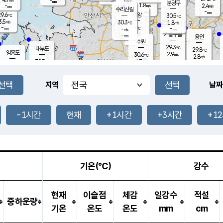
-
-
mm
무의도
mm
mm
분당구
1.8
-
2.4
m/s
m/s
mm
수리산길
-
-
mm
mm
9.6
의왕
30.5
℃
℃
3.5
30.3
m/s
1.8
m/s
℃
-
-
-
mm
-
℃
mm
m/s
기흥구갈
-
-
m/s
mm
용인
-
수원
mm
29.3
℃
대부도
29.8
℃
영흥도
2.9
30.6
m/s
℃
2.8
m/s
-
mm
4.3
30.5
m/s
-
℃
mm
31.0
℃
-
오산
4.7
mm
m/s
6.1
m/s
-
mm
-
mm
향남
29.2
℃
지역
날짜
3.5
m/s
31.1
-
℃
운평
mm
송탄
2.0
℃
m/s
-
s
mm
30.3
보
℃
31.3
-1시간
현재
+1시간
+3시간
+1
℃
4.0
m/s
산
1.9
m/s
-
28.
mm
-
mm
1.5
℃
-
m
/s
기온(℃)
강수
현재
이슬점
체감
일강수
적설
중하운량
기온
온도
온도
mm
cm