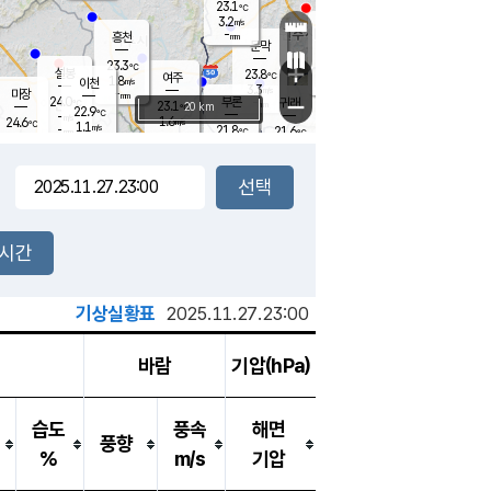
23.1
℃
강림
3.2
m/s
원주
-
흥천
mm
19.8
℃
문막
0.3
m/s
23.6
℃
23.3
-
℃
mm
+
2
설봉
m/s
23.8
℃
여주
1.8
m/s
이천
-
mm
3.3
m/s
-
마장
mm
신림
24.0
부론
-
귀래
−
℃
mm
23.1
20 km
℃
22.9
℃
-
m/s
1.6
24.6
m/s
℃
22.4
1.1
m/s
℃
-
21.8
21.6
mm
℃
-
℃
mm
2.7
m/s
-
0.8
mm
m/s
1.8
0.4
m/s
m/s
-
mm
-
백운
mm
-
-
mm
mm
백암
장호원
22.9
℃
0.5
m/s
21.7
℃
22.8
엄정
℃
-
mm
1.1
m/s
1.8
m/s
노은
-
mm
-
24.1
mm
℃
개
2시간
2.2
m/s
23.0
℃
-
mm
2.4
℃
m/s
-
/s
mm
m
기상실황표
2025.11.27.23:00
바람
기압(hPa)
습도
풍속
해면
풍향
%
m/s
기압