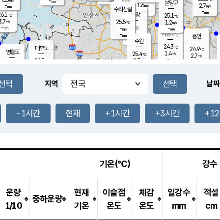
-
-
mm
무의도
mm
mm
분당구
1.6
-
2.7
m/s
m/s
mm
수리산길
-
-
mm
mm
6.1
의왕
25.1
℃
℃
3.7
25.5
m/s
1.2
m/s
℃
-
-
-
mm
-
℃
mm
m/s
기흥구갈
-
-
m/s
mm
용인
-
수원
mm
24.3
℃
대부도
24.9
℃
영흥도
1.4
25.4
m/s
℃
2.7
m/s
-
mm
2.7
24.5
m/s
-
℃
mm
26.7
℃
-
오산
3.1
mm
m/s
6.4
m/s
-
mm
-
mm
향남
24.8
℃
지역
날짜
1.9
m/s
26.1
-
℃
운평
mm
송탄
0.9
℃
m/s
-
s
mm
24.4
보
℃
24.9
-1시간
현재
+1시간
+3시간
+1
℃
1.5
m/s
산
0.0
m/s
-
-
mm
-
mm
-
m
℃
-
m
/s
기온(℃)
강수
운량
현재
이슬점
체감
일강수
적설
중하운량
1/10
기온
온도
온도
mm
cm