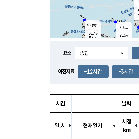
2
덕적북리
자월도
25.7
℃
25.6
℃
5.6
m/s
0.9
m/s
-
mm
-
mm
요소
풍도
25.8
덕적지도
2.7
m/
-
-12시간
-3시간
mm
이전자료
25.4
℃
대
2.6
m/s
-
mm
25.6
8.5
m
-
mm
시간
날씨
시정
일.시
현재일기
km