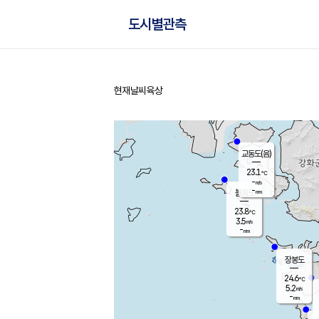
도시별관측
현재날씨
육상
홈
교동도(음)
23.1
℃
-
m/s
-
mm
볼음도
대연평
23.8
℃
3.5
m/s
25.5
℃
-
mm
2.5
m/s
-
mm
장봉도
24.6
℃
5.2
m/s
-
mm