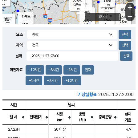
33.8
1.6
m/s
℃
-
-
-
mm
0.9
℃
mm
+
m/s
기흥구갈
-
-
m/s
mm
용인
-
수원
mm
−
33.1
℃
대부도
20 km
32.4
℃
영흥도
1.6
31.8
m/s
℃
2.0
m/s
-
mm
2.3
31.8
m/s
-
℃
mm
31.2
℃
-
오산
2.0
mm
m/s
2.0
m/s
-
mm
요소
-
mm
향남
32.0
℃
1.6
m/s
32.1
-
지역
℃
운평
mm
송탄
1.4
℃
m/s
-
s
mm
31.6
보
℃
날짜
32.5
℃
2.2
m/s
산
1.5
m/s
-
30.
mm
-
mm
1.3
℃
이전자료
-12시간
-3시간
-1시간
현재
-
m
/s
+1시간
+3시간
+12시간
기상실황표
2025.11.27.23:00
시간
날씨
시정
운량
현재
일.시
현재일기
중하운량
km
1/10
기온
도시별 기상실황표로 지점, 날씨, 기온, 강수, 바람, 기압등을 안내한 표입
27.23H
20 이상
4.9