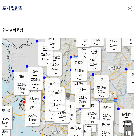
close
도시별관측
장남
판문점
31.9
℃
1.0
m/s
화현
33.3
동두천
℃
남면
-
현재날씨
육상
mm
파주
1.4
홈
m/s
포천
31.7
-
32.8
℃
mm
℃
33.7
℃
32.1
-
0.9
m/s
℃
m/s
-
양주
33.7
m/s
가
℃
-
1
-
mm
m/s
mm
-
mm
1.7
m/s
-
탄현
mm
33.1
-
3
℃
mm
남방
1.7
m/s
1
34.3
℃
-
파주금촌
mm
1.1
m/s
34.1
℃
-
장흥면
mm
1.6
m/s
34.2
℃
-
mm
2.4
m/s
34.5
℃
양촌
-
mm
창
-
m/s
은평
대곶
-
mm
33.5
노원
℃
-
김포
31.9
2.4
℃
32.3
m/s
℃
-
m/
-
1.2
33.2
m/s
mm
1.9
℃
m/s
서울
-
경서동
33.8
m
-
2.0
℃
mm
-
김포(공)
m/s
mm
0.9
-
m/s
mm
33.1
℃
33.5
-
℃
mm
33.6
℃
2.5
m/s
1.8
부천
m/s
1.6
구로
m/s
-
서초
mm
-
광명
mm
인천
송파*
-
mm
인천(공)
33.4
℃
32.8
℃
34.0
과천
경기광주
℃
32.7
1.3
33.7
33.4
m/s
℃
℃
℃
1.1
m/s
1.2
m/s
32.5
-
1.7
℃
mm
1.4
m/s
2.0
m/s
-
m/s
mm
-
32.5
30.4
mm
3.7
-
℃
℃
m/s
-
-
mm
무의도
mm
mm
분당구
1.4
-
0.6
m/s
m/s
mm
수리산길
-
-
mm
mm
1.8
의왕
33.4
℃
℃
1.7
m/s