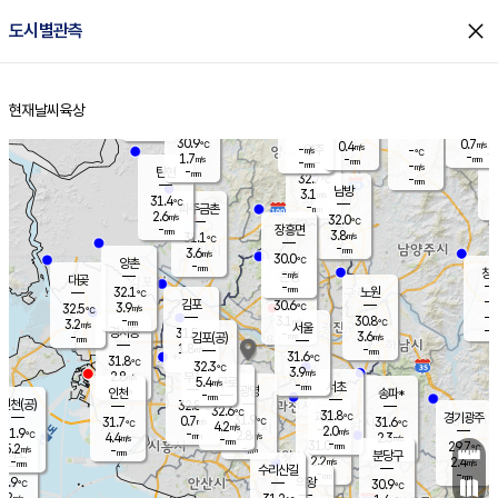
close
도시별관측
장남
판문점
30.6
℃
2.7
m/s
화현
31.4
동두천
℃
남면
-
현재날씨
육상
mm
파주
2.7
홈
m/s
포천
31.5
-
30.9
℃
mm
℃
30.1
℃
30.9
0.7
0.4
m/s
℃
m/s
-
양주
-
m/s
가
℃
-
1.7
-
mm
m/s
mm
-
mm
-
m/s
-
탄현
mm
32.7
-
3
℃
mm
남방
3.1
m/s
1
31.4
℃
-
파주금촌
mm
2.6
m/s
32.0
℃
-
장흥면
mm
3.8
m/s
31.1
℃
-
mm
3.6
m/s
30.0
℃
양촌
-
mm
창
-
m/s
은평
대곶
-
mm
32.1
노원
℃
-
김포
30.6
3.9
℃
32.5
m/s
℃
-
m/
-
3.1
30.8
m/s
mm
3.2
℃
m/s
서울
-
경서동
31.5
m
-
3.6
℃
mm
-
김포(공)
m/s
mm
1.8
-
m/s
mm
31.6
℃
31.8
-
℃
mm
32.3
℃
3.9
m/s
2.8
부천
m/s
5.4
구로
m/s
-
서초
mm
-
광명
mm
인천
송파*
-
mm
인천(공)
32.8
℃
32.6
℃
31.8
과천
경기광주
℃
31.9
0.7
31.7
31.6
m/s
℃
℃
℃
4.2
m/s
2.0
m/s
31.9
-
2.8
℃
mm
4.4
m/s
2.3
m/s
-
m/s
mm
-
31.0
29.7
mm
5.2
-
℃
℃
m/s
-
-
mm
무의도
mm
mm
분당구
2.2
-
2.4
m/s
m/s
mm
수리산길
-
-
mm
mm
0.9
의왕
30.9
℃
℃
2.2
m/s