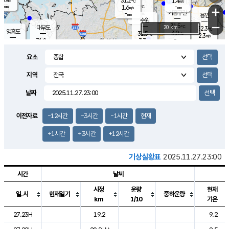
31.2
1.4
m/s
℃
-
-
-
mm
1.6
℃
mm
+
m/s
기흥구갈
-
-
m/s
mm
용인
-
수원
mm
−
31.5
℃
대부도
20 km
32.3
℃
영흥도
3.0
31.5
m/s
℃
2.3
m/s
-
mm
3.3
31.8
m/s
-
℃
mm
30.8
℃
-
오산
3.7
mm
m/s
4.8
m/s
-
mm
요소
-
mm
향남
31.5
℃
2.2
m/s
-
-
지역
℃
운평
mm
송탄
-
℃
m/s
-
s
mm
31.1
보
℃
날짜
32.4
℃
3.2
m/s
산
1.9
m/s
-
30.
mm
-
mm
1.3
℃
이전자료
-12시간
-3시간
-1시간
현재
-
m
/s
+1시간
+3시간
+12시간
기상실황표
2025.11.27.23:00
시간
날씨
시정
운량
현재
일.시
현재일기
중하운량
km
1/10
기온
도시별 기상실황표로 지점, 날씨, 기온, 강수, 바람, 기압등을 안내한 표입
27.23H
19.2
9.2