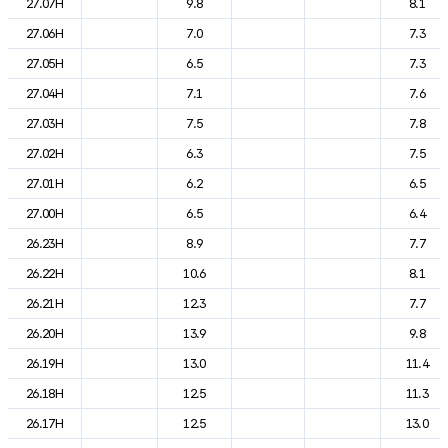
27.07H
9.8
8.1
27.06H
7.0
7.3
27.05H
6.5
7.3
27.04H
7.1
7.6
27.03H
7.5
7.8
27.02H
6.3
7.5
27.01H
6.2
6.5
27.00H
6.5
6.4
26.23H
8.9
7.7
26.22H
10.6
8.1
26.21H
12.3
7.7
26.20H
13.9
9.8
26.19H
13.0
11.4
26.18H
12.5
11.3
26.17H
12.5
13.0