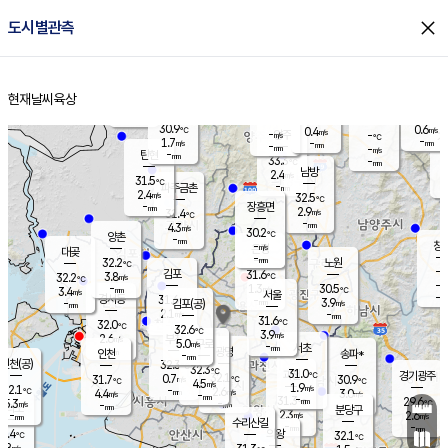
close
도시별관측
장남
판문점
30.8
℃
2.7
m/s
화현
31.3
동두천
℃
남면
-
현재날씨
육상
mm
파주
3.1
홈
m/s
포천
31.4
-
30.9
℃
mm
℃
30.5
℃
30.9
0.6
0.4
m/s
℃
m/s
-
양주
-
m/s
가
℃
-
1.7
-
mm
m/s
mm
-
mm
-
m/s
-
탄현
mm
33.3
-
3
℃
mm
남방
2.4
m/s
1
31.5
℃
-
파주금촌
mm
2.4
m/s
32.5
℃
-
장흥면
mm
2.9
m/s
31.4
℃
-
mm
4.3
m/s
30.2
℃
양촌
-
mm
창
-
m/s
은평
대곶
-
mm
32.2
노원
℃
-
김포
31.6
3.8
℃
32.2
m/s
℃
-
m/
-
1.3
30.5
m/s
mm
3.4
℃
m/s
서울
-
경서동
31.6
m
-
3.9
℃
mm
-
김포(공)
m/s
mm
2.1
-
m/s
mm
31.6
℃
32.0
-
℃
mm
32.6
℃
3.9
m/s
2.6
부천
m/s
5.0
구로
m/s
-
서초
mm
-
광명
mm
인천
송파*
-
mm
인천(공)
32.3
℃
32.3
℃
31.0
과천
경기광주
℃
32.1
0.7
31.7
30.9
m/s
℃
℃
℃
4.5
m/s
1.9
m/s
32.1
-
2.6
℃
mm
4.4
m/s
3.0
m/s
-
m/s
mm
-
31.3
29.6
mm
5.3
-
℃
℃
m/s
-
-
mm
무의도
mm
mm
분당구
2.3
-
2.6
m/s
m/s
mm
수리산길
-
-
mm
mm
0.4
의왕
32.1
℃
℃
2.8
m/s