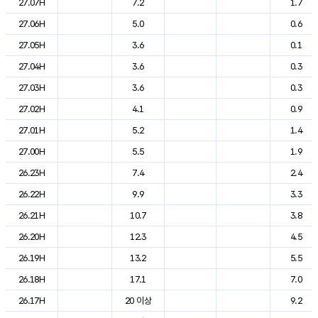
27.07H
7.2
1.7
27.06H
5.0
0.6
27.05H
3.6
0.1
27.04H
3.6
0.3
27.03H
3.6
0.3
27.02H
4.1
0.9
27.01H
5.2
1.4
27.00H
5.5
1.9
26.23H
7.4
2.4
26.22H
9.9
3.3
26.21H
10.7
3.8
26.20H
12.3
4.5
26.19H
13.2
5.5
26.18H
17.1
7.0
26.17H
20 이상
9.2