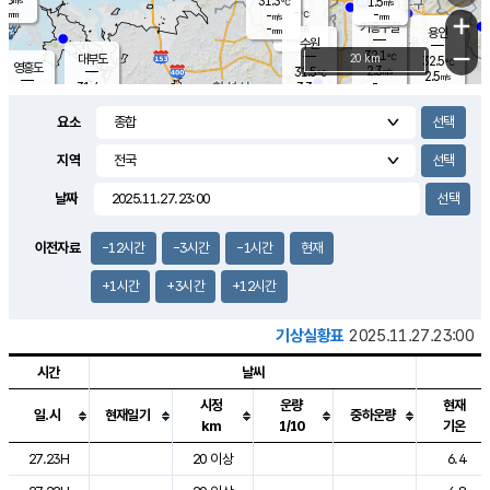
31.3
1.5
m/s
℃
-
-
-
mm
-
℃
mm
+
m/s
기흥구갈
-
-
m/s
mm
용인
-
수원
mm
−
32.1
℃
대부도
20 km
32.5
℃
영흥도
2.3
31.5
m/s
℃
2.5
m/s
-
mm
3.3
31.4
m/s
-
℃
mm
31.3
℃
-
오산
3.9
mm
m/s
4.9
m/s
-
mm
요소
-
mm
향남
31.2
℃
2.8
m/s
31.9
-
지역
℃
운평
mm
송탄
2.4
℃
m/s
-
s
mm
31.2
보
℃
날짜
32.8
℃
3.8
m/s
산
1.3
m/s
-
31.
mm
-
mm
1.2
℃
이전자료
-12시간
-3시간
-1시간
현재
-
m
/s
+1시간
+3시간
+12시간
기상실황표
2025.11.27.23:00
시간
날씨
시정
운량
현재
일.시
현재일기
중하운량
km
1/10
기온
도시별 기상실황표로 지점, 날씨, 기온, 강수, 바람, 기압등을 안내한 표입
27.23H
20 이상
6.4