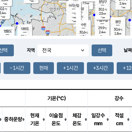
-
-
mm
무의도
mm
mm
분당구
2.5
-
2.4
m/s
m/s
mm
수리산길
-
-
mm
mm
0.1
의왕
30.1
℃
℃
3.4
-
m/s
2.5
m/s
℃
-
-
-
mm
-
℃
mm
m/s
기흥구갈
-
-
m/s
mm
용인
-
수원
mm
29.9
℃
대부도
30.4
℃
영흥도
2.4
30.6
m/s
℃
1.8
m/s
-
mm
4.3
30.6
m/s
-
℃
mm
31.2
℃
-
오산
4.8
mm
m/s
6.0
m/s
-
mm
-
mm
향남
29.7
℃
지역
날짜
3.1
m/s
32.0
-
℃
운평
mm
송탄
-
℃
m/s
-
s
mm
30.7
보
℃
31.3
-1시간
현재
+1시간
+3시간
+1
℃
3.5
m/s
산
1.7
m/s
-
29.
mm
-
mm
1.3
℃
-
m
/s
기온(℃)
강수
현재
이슬점
체감
일강수
적설
중하운량
기온
온도
온도
mm
cm