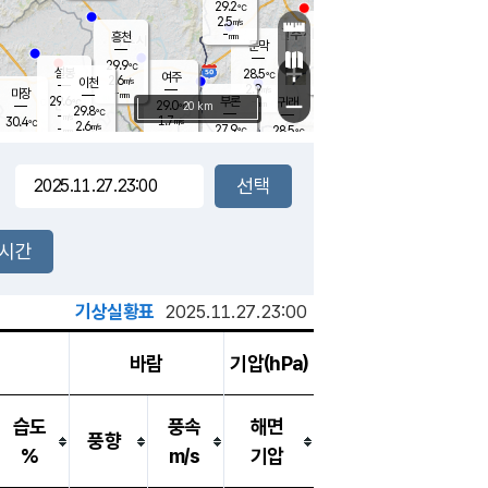
29.2
℃
강림
2.5
m/s
원주
-
흥천
mm
26.3
℃
문막
1.3
m/s
28.6
℃
29.9
-
℃
mm
+
3.9
설봉
m/s
28.5
℃
여주
2.6
m/s
이천
-
mm
2.9
m/s
-
마장
mm
신림
29.6
부론
-
귀래
−
℃
mm
29.0
20 km
℃
29.8
℃
-
m/s
1.7
30.4
m/s
℃
26.6
2.6
m/s
℃
-
27.9
28.5
mm
℃
-
℃
mm
3.2
m/s
-
3.2
mm
m/s
3.7
0.5
m/s
m/s
-
mm
-
백운
mm
-
-
mm
mm
백암
장호원
27.6
℃
3.5
m/s
29.6
℃
30.1
엄정
℃
-
mm
1.6
m/s
3.8
m/s
노은
-
mm
-
28.5
mm
℃
개
2시간
4.6
m/s
28.3
℃
-
mm
4
3.9
℃
m/s
-
m/s
mm
m
기상실황표
2025.11.27.23:00
바람
기압(hPa)
습도
풍속
해면
풍향
%
m/s
기압