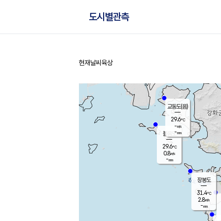
도시별관측
현재날씨
육상
홈
교동도(음)
29.6
℃
-
m/s
-
mm
볼음도
대연평
29.6
℃
0.8
m/s
31.8
℃
-
mm
1.6
m/s
-
mm
장봉도
31.4
℃
2.8
m/s
-
mm