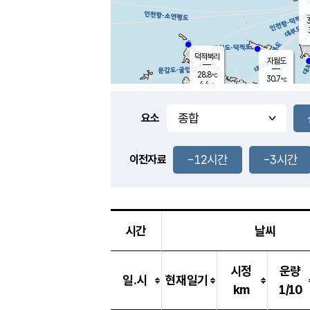
3
덕적북리
자월도
28.8
℃
30.7
℃
4.4
m/s
1.1
m/s
-
mm
-
mm
요소
풍도
29.9
덕적지도
3.8
m/
-
-12시간
-3시간
mm
이전자료
29.5
℃
대
3.8
m/s
-
mm
30.9
7.1
m
-
mm
시간
날씨
시정
운량
일.시
현재일기
km
1/10