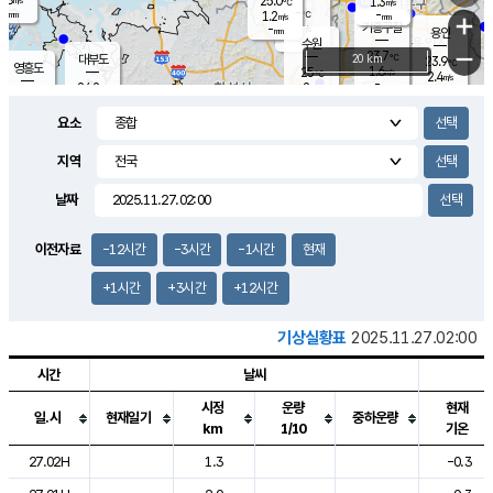
25.0
1.3
m/s
℃
-
-
-
mm
1.2
℃
mm
+
m/s
기흥구갈
-
-
m/s
mm
용인
-
수원
mm
−
23.7
℃
대부도
20 km
23.9
℃
영흥도
1.6
25
m/s
℃
2.4
m/s
-
mm
2
24.2
m/s
-
℃
mm
25.9
℃
-
오산
2.3
mm
m/s
6.1
m/s
-
mm
요소
-
mm
향남
24.7
℃
2.3
m/s
-
-
지역
℃
운평
mm
송탄
-
℃
m/s
-
s
mm
23.6
보
℃
날짜
24.3
℃
2.1
m/s
산
0.5
m/s
-
-
mm
-
mm
-
m
℃
이전자료
-12시간
-3시간
-1시간
현재
-
m
/s
+1시간
+3시간
+12시간
기상실황표
2025.11.27.02:00
시간
날씨
시정
운량
현재
일.시
현재일기
중하운량
km
1/10
기온
도시별 기상실황표로 지점, 날씨, 기온, 강수, 바람, 기압등을 안내한 표입
27.02H
1.3
-0.3