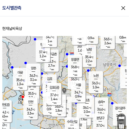
close
도시별관측
장남
판문점
34.8
℃
1.1
m/s
화현
36.2
동두천
℃
남면
-
현재날씨
육상
mm
파주
0.9
홈
m/s
포천
36.0
-
33.9
℃
mm
℃
34.8
℃
34.7
0.8
0.9
m/s
℃
m/s
-
양주
36.5
m/s
가
℃
-
1
-
mm
m/s
mm
-
mm
2.6
m/s
-
탄현
mm
36.0
-
3
℃
mm
남방
1.6
m/s
1
37.4
℃
-
파주금촌
mm
1.2
m/s
35.4
℃
-
장흥면
mm
2.2
m/s
35.3
℃
-
mm
2.7
m/s
36.8
℃
양촌
-
mm
창
-
m/s
은평
대곶
-
mm
36.3
노원
℃
-
김포
36.3
3.1
℃
35.6
m/s
℃
-
m/
-
1.8
36.3
m/s
mm
1.3
℃
m/s
서울
-
경서동
36.7
m
-
1.0
℃
mm
-
김포(공)
m/s
mm
1.1
-
m/s
mm
34.7
℃
35.5
-
℃
mm
37.6
℃
0.9
m/s
2.7
부천
m/s
1.4
구로
m/s
-
서초
mm
-
광명
mm
인천
송파*
-
mm
인천(공)
35.0
℃
36.5
℃
36.1
과천
경기광주
℃
37.0
0.9
34.3
36.6
m/s
℃
℃
℃
1.8
m/s
2.0
m/s
34.1
-
0.6
℃
mm
3.3
m/s
2.8
m/s
-
m/s
mm
-
35.5
34.4
mm
4.5
-
℃
℃
m/s
-
-
mm
무의도
mm
mm
분당구
1.8
-
1.0
m/s
m/s
mm
수리산길
-
-
mm
mm
5.0
의왕
37.0
℃
℃
2.4
m/s