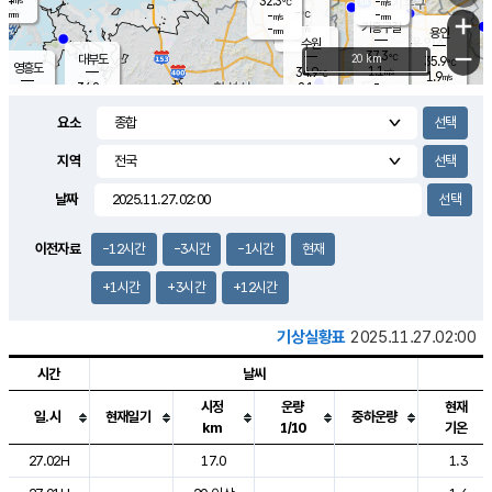
32.3
-
m/s
℃
-
-
-
mm
-
℃
mm
+
m/s
기흥구갈
-
-
m/s
mm
용인
-
수원
mm
−
37.3
℃
대부도
20 km
35.9
℃
영흥도
1.1
34.9
m/s
℃
1.9
m/s
-
mm
2.1
34.8
m/s
-
℃
mm
31.6
℃
-
오산
1.8
mm
m/s
1.4
m/s
-
mm
요소
-
mm
향남
35.5
℃
1.9
m/s
35.5
-
지역
℃
운평
mm
송탄
1.5
℃
m/s
-
s
mm
34.5
보
℃
날짜
36.4
℃
1.8
m/s
산
1.6
m/s
-
33.
mm
-
mm
1.3
℃
이전자료
-12시간
-3시간
-1시간
현재
-
m
/s
+1시간
+3시간
+12시간
기상실황표
2025.11.27.02:00
시간
날씨
시정
운량
현재
일.시
현재일기
중하운량
km
1/10
기온
도시별 기상실황표로 지점, 날씨, 기온, 강수, 바람, 기압등을 안내한 표입
27.02H
17.0
1.3