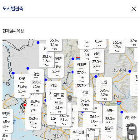
close
도시별관측
장남
판문점
36.2
℃
1.7
m/s
화현
38.0
동두천
℃
남면
-
현재날씨
육상
mm
파주
0.9
홈
m/s
포천
36.6
-
36.1
℃
mm
℃
35.9
℃
36.3
0.7
0.8
m/s
℃
m/s
-
양주
36.1
m/s
가
℃
-
1.1
-
mm
m/s
mm
-
mm
1.9
m/s
-
탄현
mm
36.7
-
3
℃
mm
남방
2.4
m/s
2
38.1
℃
-
파주금촌
mm
1.6
m/s
37.0
℃
-
장흥면
mm
3.7
m/s
35.8
℃
-
mm
2.5
m/s
37.9
℃
양촌
-
mm
창
-
m/s
은평
대곶
-
mm
36.8
노원
℃
-
김포
35.3
2.1
℃
34.6
m/s
℃
-
m/
-
1.4
38.5
m/s
mm
2.5
℃
m/s
서울
-
경서동
36.8
m
-
2.2
℃
mm
-
김포(공)
m/s
mm
1.3
-
m/s
mm
37.1
℃
35.9
-
℃
mm
35.9
℃
2.4
m/s
3.4
부천
m/s
4.1
구로
m/s
-
서초
mm
-
광명
mm
인천
송파*
-
mm
인천(공)
37.6
℃
38.1
℃
36.7
과천
경기광주
℃
37.4
1.2
34.3
38.0
m/s
℃
℃
℃
2.1
m/s
1.8
m/s
34.5
-
2.1
℃
mm
3.1
m/s
2.3
m/s
-
m/s
mm
-
36.2
35.9
mm
4.0
-
℃
℃
m/s
-
-
mm
무의도
mm
mm
분당구
1.9
-
1.1
m/s
m/s
mm
수리산길
-
-
mm
mm
3.8
의왕
-
℃
℃
2.5
m/s