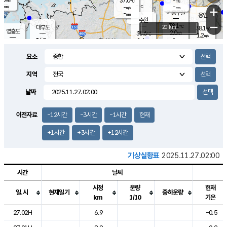
37.0
-
m/s
℃
-
-
-
mm
-
℃
mm
+
m/s
기흥구갈
-
-
m/s
mm
용인
-
수원
mm
−
38.1
℃
대부도
20 km
38.1
℃
영흥도
2.0
35.6
m/s
℃
1.2
m/s
-
mm
1.6
34.0
m/s
-
℃
mm
33.9
℃
-
오산
3.0
mm
m/s
3.2
m/s
-
mm
요소
-
mm
향남
36.5
℃
1.2
m/s
-
-
지역
℃
운평
mm
송탄
-
℃
m/s
-
s
mm
34.4
보
℃
날짜
38.2
℃
3.3
m/s
산
1.4
m/s
-
34.
mm
-
mm
1.1
℃
이전자료
-12시간
-3시간
-1시간
현재
-
m
/s
+1시간
+3시간
+12시간
기상실황표
2025.11.27.02:00
시간
날씨
시정
운량
현재
일.시
현재일기
중하운량
km
1/10
기온
도시별 기상실황표로 지점, 날씨, 기온, 강수, 바람, 기압등을 안내한 표입
27.02H
6.9
-0.5