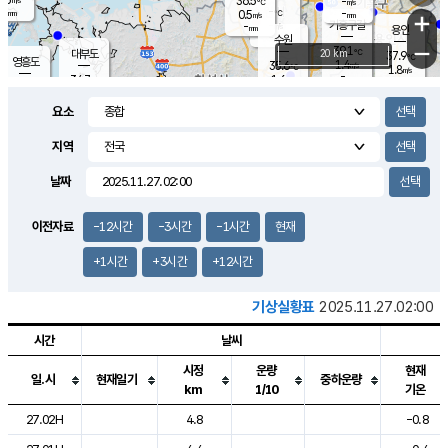
36.5
-
m/s
℃
-
-
-
mm
0.5
℃
mm
+
m/s
기흥구갈
-
-
m/s
mm
용인
-
수원
mm
−
39.1
℃
대부도
20 km
37.9
℃
영흥도
1.4
35.6
m/s
℃
1.8
m/s
-
mm
1.6
34.7
m/s
-
℃
mm
32.7
℃
-
오산
3.5
mm
m/s
2.2
m/s
-
mm
요소
-
mm
향남
36.4
℃
1.0
m/s
38.3
-
지역
℃
운평
mm
송탄
0.9
℃
m/s
-
s
mm
33.8
보
℃
날짜
37.2
℃
3.7
m/s
산
1.9
m/s
-
33.
mm
-
mm
0.7
℃
이전자료
-12시간
-3시간
-1시간
현재
-
m
/s
+1시간
+3시간
+12시간
기상실황표
2025.11.27.02:00
시간
날씨
시정
운량
현재
일.시
현재일기
중하운량
km
1/10
기온
도시별 기상실황표로 지점, 날씨, 기온, 강수, 바람, 기압등을 안내한 표입
27.02H
4.8
-0.8