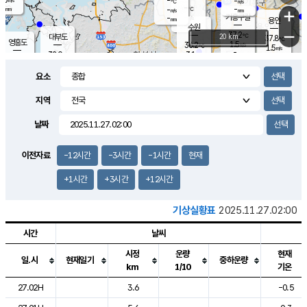
-
-
m/s
℃
-
-
-
mm
-
℃
mm
+
m/s
기흥구갈
-
-
m/s
mm
용인
-
수원
mm
−
37.2
℃
대부도
20 km
37.8
℃
영흥도
1.5
36.2
m/s
℃
1.5
m/s
-
mm
3.1
32.0
m/s
-
℃
mm
33.8
℃
-
오산
2.1
mm
m/s
2.4
m/s
-
mm
요소
-
mm
향남
35.2
℃
2.1
m/s
36.2
-
지역
℃
운평
mm
송탄
-
℃
m/s
-
s
mm
33.6
보
℃
날짜
37.3
℃
3.0
m/s
산
1.6
m/s
-
34.
mm
-
mm
0.4
℃
이전자료
-12시간
-3시간
-1시간
현재
-
m
/s
+1시간
+3시간
+12시간
기상실황표
2025.11.27.02:00
시간
날씨
시정
운량
현재
일.시
현재일기
중하운량
km
1/10
기온
도시별 기상실황표로 지점, 날씨, 기온, 강수, 바람, 기압등을 안내한 표입
27.02H
3.6
-0.5