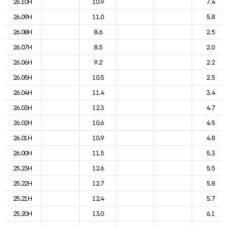
26.10H
10.9
7.4
26.09H
11.0
5.8
26.08H
8.6
2.5
26.07H
8.5
2.0
26.06H
9.2
2.2
26.05H
10.5
2.5
26.04H
11.4
3.4
26.03H
12.3
4.7
26.02H
10.6
4.5
26.01H
10.9
4.8
26.00H
11.5
5.3
25.23H
12.6
5.5
25.22H
12.7
5.8
25.21H
12.4
5.7
25.20H
13.0
6.1