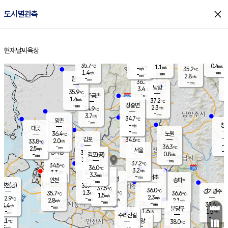
close
도시별관측
장남
판문점
35.5
℃
1.0
m/s
화현
35.1
동두천
℃
남면
-
현재날씨
육상
mm
파주
0.4
홈
m/s
포천
34.9
-
35.2
℃
mm
℃
35.1
℃
35.7
0.4
1.1
m/s
℃
m/s
-
양주
35.2
m/s
가
℃
-
1.4
-
mm
m/s
mm
-
mm
2.8
m/s
-
탄현
mm
36.1
-
3
℃
mm
남방
3.4
m/s
1
35.9
℃
-
파주금촌
mm
1.4
m/s
37.2
℃
-
장흥면
mm
2.3
m/s
34.9
℃
-
mm
3.7
m/s
34.7
℃
양촌
-
mm
창
-
m/s
은평
대곶
-
mm
36.4
노원
℃
-
김포
34.6
2.0
℃
33.8
m/s
℃
-
m/
-
1.3
36.3
m/s
mm
2.5
℃
m/s
서울
-
경서동
35.7
m
-
0.8
℃
mm
-
김포(공)
m/s
mm
1.8
-
m/s
mm
37.2
℃
34.5
-
℃
mm
36.0
℃
3.2
m/s
3.3
부천
m/s
3.3
구로
m/s
-
서초
mm
-
광명
mm
인천
송파*
-
mm
인천(공)
35.4
℃
37.5
℃
36.0
과천
경기광주
℃
36.1
1.3
35.7
36.6
m/s
℃
℃
℃
1.5
m/s
2.3
m/s
32.9
-
2.7
℃
mm
2.8
m/s
2.1
m/s
-
m/s
mm
-
35.9
33.6
mm
4.4
-
℃
℃
m/s
-
-
mm
무의도
mm
mm
분당구
1.6
-
1.5
m/s
m/s
mm
수리산길
-
-
mm
mm
2.1
의왕
38.0
℃
℃
2.5
m/s