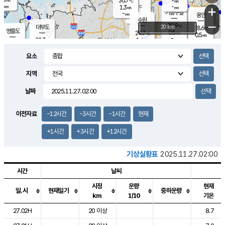
30.7
-
m/s
℃
-
-
-
mm
1.3
℃
mm
+
m/s
기흥구갈
-
-
m/s
mm
용인
-
수원
mm
−
29.9
℃
대부도
20 km
28.6
℃
영흥도
0.5
29.7
m/s
℃
0.5
m/s
-
mm
1.4
28.3
m/s
-
℃
mm
30.2
℃
-
오산
1.8
mm
m/s
1.6
m/s
-
mm
요소
-
mm
향남
26.8
℃
0.0
m/s
31.0
-
지역
℃
운평
mm
송탄
0.0
℃
m/s
-
s
mm
27.6
보
℃
날짜
31.2
℃
0.3
m/s
산
1.2
m/s
-
24.
mm
-
mm
0.0
℃
이전자료
-12시간
-3시간
-1시간
현재
-
m
/s
+1시간
+3시간
+12시간
기상실황표
2025.11.27.02:00
시간
날씨
시정
운량
현재
일.시
현재일기
중하운량
km
1/10
기온
도시별 기상실황표로 지점, 날씨, 기온, 강수, 바람, 기압등을 안내한 표입
27.02H
20 이상
8.7