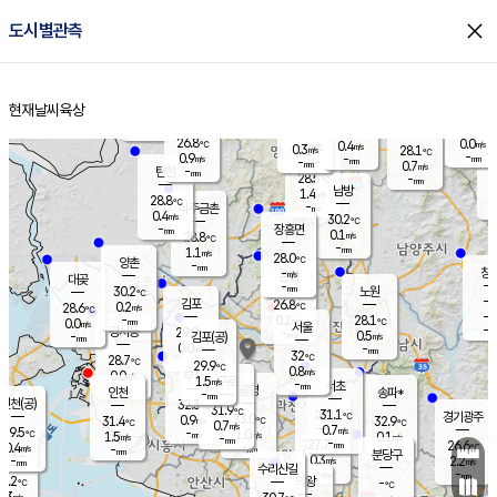
close
도시별관측
장남
판문점
27.0
℃
1.3
m/s
화현
25.5
동두천
℃
남면
-
현재날씨
육상
mm
파주
0.4
홈
m/s
포천
26.1
-
27.7
℃
mm
℃
27.4
℃
26.8
0.0
0.4
m/s
℃
m/s
0.3
양주
28.1
m/s
가
℃
-
0.9
-
mm
m/s
mm
-
mm
0.7
m/s
-
탄현
mm
28.5
-
2
℃
mm
남방
1.4
m/s
0
28.8
℃
-
파주금촌
mm
0.4
m/s
30.2
℃
-
장흥면
mm
0.1
m/s
28.8
℃
-
mm
1.1
m/s
28.0
℃
양촌
-
mm
창
-
m/s
은평
대곶
-
mm
30.2
노원
℃
-
김포
26.8
0.2
℃
28.6
m/s
℃
-
m/
-
0.2
28.1
m/s
mm
0.0
℃
m/s
서울
-
경서동
29.9
m
-
0.5
℃
mm
-
김포(공)
m/s
mm
0.0
-
m/s
mm
32
℃
28.7
-
℃
mm
29.9
℃
0.8
m/s
0.0
부천
m/s
1.5
구로
m/s
-
서초
mm
-
광명
mm
인천
송파*
-
mm
인천(공)
32.3
℃
31.9
℃
31.1
과천
경기광주
℃
33.0
0.9
31.4
32.9
m/s
℃
℃
℃
0.7
m/s
0.7
m/s
29.5
-
1.0
℃
mm
1.5
m/s
0.1
m/s
-
m/s
mm
-
27.7
26.6
mm
0.4
-
℃
℃
m/s
-
-
mm
무의도
mm
mm
분당구
0.3
-
2.2
m/s
m/s
mm
수리산길
-
-
mm
mm
9.2
의왕
-
℃
℃
0.3
m/s