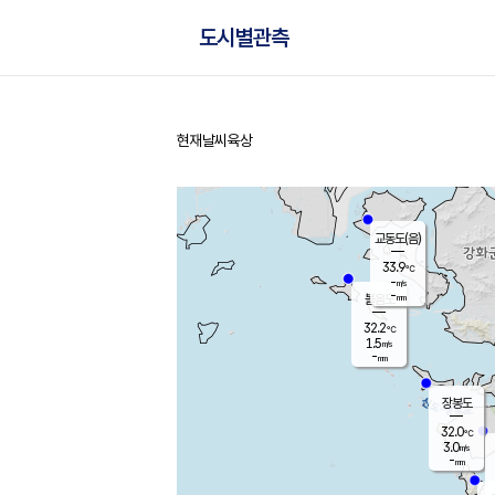
도시별관측
현재날씨
육상
홈
교동도(음)
33.9
℃
-
m/s
-
mm
볼음도
대연평
32.2
℃
1.5
m/s
33.5
℃
-
mm
1.5
m/s
-
mm
장봉도
32.0
℃
3.0
m/s
-
mm