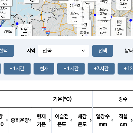
-
-
mm
무의도
mm
mm
분당구
1.9
-
1.8
m/s
m/s
mm
수리산길
-
-
mm
mm
3.3
의왕
36.5
℃
℃
2.5
36.9
m/s
0.7
m/s
℃
-
-
-
mm
-
℃
mm
m/s
기흥구갈
-
-
m/s
mm
용인
-
수원
mm
37.2
℃
대부도
36.9
℃
영흥도
2.3
35.8
m/s
℃
1.7
m/s
-
mm
2
35.2
m/s
-
℃
mm
32.1
℃
-
오산
2.1
mm
m/s
1.3
m/s
-
mm
-
mm
향남
34.4
℃
지역
날짜
0.9
m/s
36.2
-
℃
운평
mm
송탄
1.0
℃
m/s
-
s
mm
35.2
보
℃
35.4
-1시간
현재
+1시간
+3시간
+1
℃
2.1
m/s
산
1.9
m/s
-
33.
mm
-
mm
2.2
℃
-
m
/s
기온(℃)
강수
량
현재
이슬점
체감
일강수
적설
중하운량
10
기온
온도
온도
mm
cm