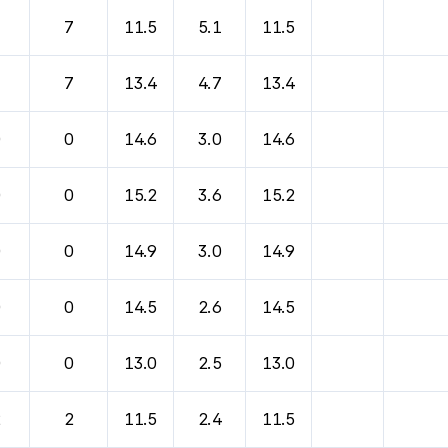
7
7
11.5
5.1
11.5
7
7
13.4
4.7
13.4
0
0
14.6
3.0
14.6
0
0
15.2
3.6
15.2
0
0
14.9
3.0
14.9
0
0
14.5
2.6
14.5
0
0
13.0
2.5
13.0
2
2
11.5
2.4
11.5