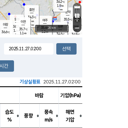
36.2
℃
강림
1.9
m/s
원주
-
흥천
mm
34.3
℃
문막
1.6
m/s
35.5
℃
34.3
-
℃
mm
+
2.2
설봉
m/s
35.5
℃
여주
-
m/s
이천
-
mm
1.9
m/s
-
마장
mm
신림
36.3
부론
-
귀래
−
℃
mm
35.4
20 km
℃
35.7
℃
1.4
m/s
1.2
36.6
m/s
℃
34.6
1.1
m/s
℃
-
34.6
34.8
mm
℃
-
℃
mm
1.1
m/s
-
1.7
mm
m/s
2.0
1.0
m/s
m/s
-
mm
-
백운
mm
-
-
mm
mm
백암
장호원
35.3
℃
2.1
m/s
35.4
℃
36.4
엄정
℃
-
mm
1.9
m/s
1.4
m/s
노은
-
mm
-
36.3
mm
℃
개
2시간
2.5
m/s
34.9
℃
-
mm
4
1.8
℃
m/s
-
m/s
mm
m
기상실황표
2025.11.27.02:00
바람
기압(hPa)
습도
풍속
해면
풍향
%
m/s
기압