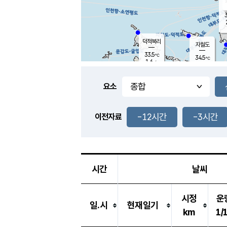
3
덕적북리
자월도
33.5
℃
34.5
℃
1.6
m/s
1.4
m/s
-
mm
-
mm
요소
풍도
32.2
덕적지도
0.9
m/
-
-12시간
-3시간
mm
이전자료
29.6
℃
대
1.5
m/s
-
mm
34.4
1.5
m
-
mm
시간
날씨
시정
운
일.시
현재일기
km
1/