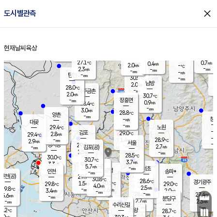
close
도시별관측
장남
판문점
27.9
℃
1.6
m/s
화현
27.9
동두천
℃
남면
-
현재날씨
육상
mm
파주
3.1
홈
m/s
포천
27.9
-
28.5
℃
mm
℃
28.5
℃
27.1
0.7
0.4
m/s
℃
m/s
2.0
양주
-
m/s
가
℃
-
2.3
-
mm
m/s
mm
-
mm
-
m/s
-
탄현
mm
30.5
-
2
℃
mm
남방
2.0
m/s
1
28.0
℃
-
파주금촌
mm
2.0
m/s
30.7
℃
-
장흥면
mm
0.9
m/s
28.4
℃
-
mm
3.0
m/s
28.8
℃
양촌
-
mm
창
-
m/s
은평
대곶
-
mm
29.4
노원
℃
-
김포
29.0
2.8
℃
29.4
m/s
℃
-
m/
-
1.4
28.9
m/s
mm
2.9
℃
m/s
서울
-
경서동
29.7
m
-
2.7
℃
mm
-
김포(공)
m/s
mm
1.5
-
m/s
mm
28.5
℃
30.0
-
℃
mm
30.7
℃
3.7
m/s
3.3
부천
m/s
5.7
구로
m/s
-
서초
mm
-
광명
mm
인천
송파*
-
mm
인천(공)
29.9
℃
30.8
℃
28.6
과천
경기광주
℃
30.1
1.5
29.8
29.0
m/s
℃
℃
℃
4.0
m/s
2.5
m/s
29.8
-
2.6
℃
mm
3.4
m/s
2.0
m/s
-
m/s
mm
-
28.6
27.4
mm
5.6
-
℃
℃
m/s
-
-
mm
무의도
mm
mm
분당구
2.7
-
2.3
m/s
m/s
mm
수리산길
-
-
mm
mm
9.2
의왕
28.7
℃
℃
3.0
m/s