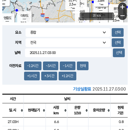
31.9
3.6
m/s
℃
-
30.6
-
mm
2.3
℃
mm
+
m/s
기흥구갈
0.5
-
m/s
mm
용인
-
수원
mm
−
32.0
℃
대부도
20 km
31.6
℃
영흥도
2.1
31.2
m/s
℃
2.5
m/s
-
mm
3.5
30.7
m/s
-
℃
mm
29.8
℃
-
오산
3.1
mm
m/s
1.9
m/s
-
mm
요소
-
mm
향남
30.2
℃
1.3
m/s
31.5
-
지역
℃
운평
mm
송탄
-
℃
m/s
-
s
mm
29.8
보
℃
날짜
31.3
℃
2.7
m/s
산
2.1
m/s
-
29.
mm
-
mm
0.5
℃
이전자료
-12시간
-3시간
-1시간
현재
-
m
/s
+1시간
+3시간
+12시간
기상실황표
2025.11.27.03:00
시간
날씨
시정
운량
현재
일.시
현재일기
중하운량
km
1/10
기온
도시별 기상실황표로 지점, 날씨, 기온, 강수, 바람, 기압등을 안내한 표입
27.03H
6.6
0.8