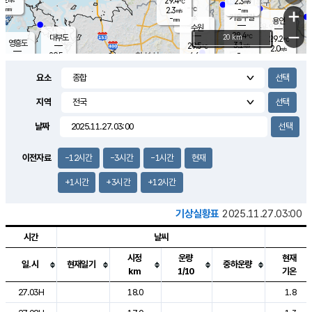
29.4
2.3
m/s
℃
-
-
-
mm
2.3
℃
mm
+
m/s
기흥구갈
-
-
m/s
mm
용인
-
수원
mm
−
28.4
℃
대부도
20 km
29.2
℃
영흥도
3.1
29.5
m/s
℃
2.0
m/s
-
mm
4.6
29.5
m/s
-
℃
mm
30.3
℃
-
오산
4.2
mm
m/s
6.7
m/s
-
mm
요소
-
mm
향남
28.4
℃
2.3
m/s
30.1
-
지역
℃
운평
mm
송탄
-
℃
m/s
-
s
mm
29.2
보
℃
날짜
29.5
℃
3.8
m/s
산
0.8
m/s
-
-
mm
-
mm
-
m
℃
이전자료
-12시간
-3시간
-1시간
현재
-
m
/s
+1시간
+3시간
+12시간
기상실황표
2025.11.27.03:00
시간
날씨
시정
운량
현재
일.시
현재일기
중하운량
km
1/10
기온
도시별 기상실황표로 지점, 날씨, 기온, 강수, 바람, 기압등을 안내한 표입
27.03H
18.0
1.8