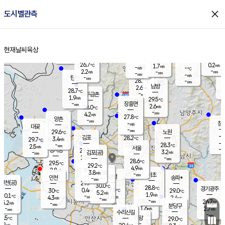
close
도시별관측
장남
판문점
27.3
℃
2.4
m/s
화현
27.0
동두천
℃
남면
-
현재날씨
육상
mm
파주
2.8
홈
m/s
포천
26.5
-
28.1
℃
mm
℃
28.3
℃
26.7
0.2
1.7
m/s
℃
m/s
-
양주
-
m/s
가
℃
-
2.2
-
mm
m/s
mm
-
mm
-
m/s
-
탄현
mm
28.7
-
2
℃
mm
남방
2.6
m/s
1
28.7
℃
-
파주금촌
mm
1.9
m/s
29.5
℃
-
장흥면
mm
2.6
m/s
28.0
℃
-
mm
4.2
m/s
27.8
℃
양촌
-
mm
창
-
m/s
은평
대곶
-
mm
29.6
노원
℃
-
김포
28.2
3.4
℃
29.7
m/s
℃
-
m/
-
2.0
28.3
m/s
mm
2.5
℃
m/s
서울
-
경서동
29.3
m
-
3.2
℃
mm
-
김포(공)
m/s
mm
1.5
-
m/s
mm
28.6
℃
29.5
-
℃
mm
29.2
℃
4.9
m/s
2.8
부천
m/s
3.8
구로
m/s
-
서초
mm
-
광명
mm
인천
송파*
-
mm
인천(공)
29.7
℃
30.0
℃
28.8
과천
경기광주
℃
29.6
0.4
30
29.0
m/s
℃
℃
℃
5.2
m/s
1.9
m/s
30.1
-
2.6
℃
mm
4.3
m/s
2.4
m/s
-
m/s
mm
-
28.0
26.7
mm
5.2
-
℃
℃
m/s
-
-
mm
무의도
mm
mm
분당구
1.6
-
2.7
m/s
m/s
mm
수리산길
-
-
mm
mm
8.5
의왕
29.0
℃
℃
3.2
m/s