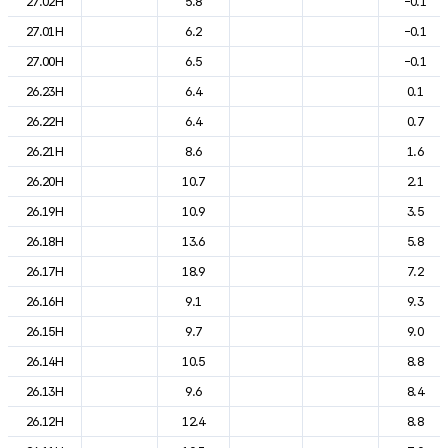
27.02H
5.8
-0.1
27.01H
6.2
-0.1
27.00H
6.5
-0.1
26.23H
6.4
0.1
26.22H
6.4
0.7
26.21H
8.6
1.6
26.20H
10.7
2.1
26.19H
10.9
3.5
26.18H
13.6
5.8
26.17H
18.9
7.2
26.16H
9.1
9.3
26.15H
9.7
9.0
26.14H
10.5
8.8
26.13H
9.6
8.4
26.12H
12.4
8.8