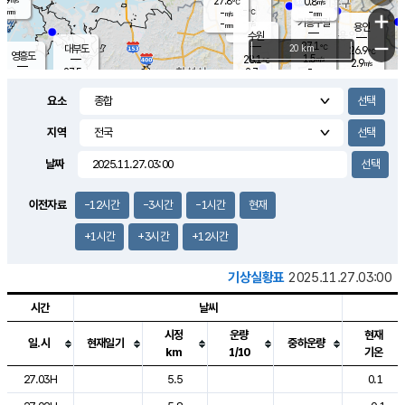
27.8
0.8
m/s
℃
-
-
-
mm
-
℃
mm
+
m/s
기흥구갈
-
-
m/s
mm
용인
-
수원
mm
−
27.1
℃
대부도
20 km
26.9
℃
영흥도
1.5
28.1
m/s
℃
2.9
m/s
-
mm
2.7
27.5
m/s
-
℃
mm
28.3
℃
-
오산
3.3
mm
m/s
5.1
m/s
-
mm
요소
-
mm
향남
27.1
℃
2.1
m/s
28.3
-
지역
℃
운평
mm
송탄
-
℃
m/s
-
s
mm
26.6
보
℃
날짜
27.5
℃
3.0
m/s
산
0.6
m/s
-
25.
mm
-
mm
0.8
℃
이전자료
-12시간
-3시간
-1시간
현재
-
m
/s
+1시간
+3시간
+12시간
기상실황표
2025.11.27.03:00
시간
날씨
시정
운량
현재
일.시
현재일기
중하운량
km
1/10
기온
도시별 기상실황표로 지점, 날씨, 기온, 강수, 바람, 기압등을 안내한 표입
27.03H
5.5
0.1