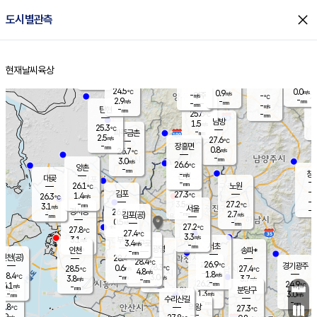
close
도시별관측
장남
판문점
25.0
℃
2.0
m/s
화현
24.8
동두천
℃
남면
-
현재날씨
육상
mm
파주
3.3
홈
m/s
포천
23.4
-
25.3
℃
mm
℃
25.3
℃
24.5
0.0
0.9
m/s
℃
m/s
-
양주
-
m/s
가
℃
-
2.9
-
mm
m/s
mm
-
mm
-
m/s
-
탄현
mm
25.6
-
2
℃
mm
남방
1.5
m/s
0
25.3
℃
-
파주금촌
mm
2.5
m/s
27.6
℃
-
장흥면
mm
0.8
m/s
26.7
℃
-
mm
3.0
m/s
26.6
℃
양촌
-
mm
창
-
m/s
은평
대곶
-
mm
26.1
노원
℃
-
김포
27.3
1.4
℃
26.3
m/s
℃
-
m/
-
3.5
27.2
m/s
mm
3.1
℃
m/s
서울
-
경서동
26.8
m
-
2.7
℃
mm
-
김포(공)
m/s
mm
0.5
-
m/s
mm
27.2
℃
27.8
-
℃
mm
27.4
℃
3.3
m/s
3.1
부천
m/s
3.4
구로
m/s
-
서초
mm
-
광명
mm
인천
송파*
-
mm
인천(공)
28.4
℃
28.4
℃
26.9
과천
경기광주
℃
28.3
0.6
28.5
27.4
m/s
℃
℃
℃
4.8
m/s
1.8
m/s
28.4
-
3.0
℃
mm
3.8
m/s
3.7
m/s
-
m/s
mm
-
26.2
24.9
mm
4.1
-
℃
℃
m/s
-
-
mm
무의도
mm
mm
분당구
1.3
-
3.0
m/s
m/s
mm
수리산길
-
-
mm
mm
6.8
의왕
27.3
℃
℃
2.9
m/s