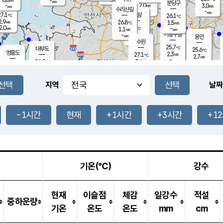
-
-
mm
무의도
mm
mm
분당구
2.0
-
3.0
m/s
m/s
mm
수리산길
-
-
mm
mm
7.1
의왕
26.1
℃
℃
2.9
26.8
m/s
1.5
m/s
℃
2.0
-
-
mm
1.1
℃
mm
m/s
기흥구갈
-
-
m/s
mm
용인
-
수원
mm
25.7
℃
대부도
25.6
℃
영흥도
2.3
27.1
m/s
℃
2.7
m/s
-
mm
3.4
26.0
m/s
-
℃
mm
27.6
℃
-
오산
4.5
mm
m/s
7.6
m/s
14.5
mm
11.5
mm
향남
25.9
℃
지역
날짜
2.4
m/s
-
-
℃
운평
mm
송탄
-
℃
m/s
-
s
mm
25.2
보
℃
25.7
-1시간
현재
+1시간
+3시간
+1
m
℃
2.1
m/s
산
0.7
m/s
27.0
22.
mm
-
mm
0.6
℃
1.0
/s
기온(℃)
강수
현재
이슬점
체감
일강수
적설
중하운량
기온
온도
온도
mm
cm