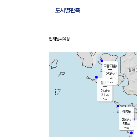
도시별관측
현재날씨
육상
홈
교동도(음)
23.8
℃
-
m/s
-
mm
볼음도
대연평
24.6
℃
3.1
m/s
26.4
℃
-
mm
2.3
m/s
-
mm
장봉도
25.9
℃
3.5
m/s
-
mm