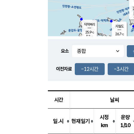
2
덕적북리
자월도
25.9
℃
26.7
℃
3.2
m/s
1.6
m/s
-
mm
3.5
mm
요소
풍도
26.6
덕적지도
3.6
m/
0.5
-12시간
-3시간
m
이전자료
25.7
℃
대
3.6
m/s
-
mm
26.7
7.9
m
-
mm
시간
날씨
시정
운량
일.시
현재일기
km
1/10