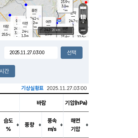
23.9
℃
강림
3.0
m/s
원주
-
흥천
mm
21.1
℃
문막
0.1
m/s
24.9
℃
24.1
-
℃
mm
+
3.1
설봉
m/s
24.7
℃
여주
1.2
m/s
이천
-
mm
3.8
m/s
-
마장
mm
신림
24.8
부론
-
귀래
−
℃
mm
24.2
20 km
℃
24
℃
3.5
m/s
0.9
25.5
m/s
℃
23.0
1.3
m/s
℃
-
23.4
22.6
mm
℃
-
℃
mm
3.0
m/s
-
1.6
mm
m/s
2.8
1.0
m/s
m/s
-
mm
-
백운
mm
7.5
-
mm
mm
백암
장호원
23.9
℃
1.0
m/s
22.8
℃
24.0
엄정
℃
0.5
mm
1.8
m/s
2.3
m/s
노은
9.0
mm
1.5
25.4
mm
℃
개
2시간
3.6
m/s
24.5
℃
15.5
mm
5
3.1
℃
m/s
13.5
m/s
mm
mm
기상실황표
2025.11.27.03:00
바람
기압(hPa)
습도
풍속
해면
풍향
%
m/s
기압