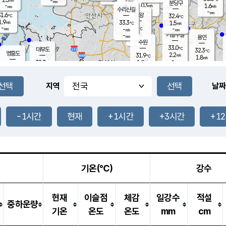
-
-
mm
무의도
mm
mm
분당구
0.3
-
1.6
m/s
m/s
mm
수리산길
-
-
mm
mm
1.6
의왕
32.4
℃
℃
1.9
33.3
m/s
1.5
m/s
℃
-
-
-
mm
-
℃
mm
m/s
기흥구갈
-
-
m/s
mm
용인
-
수원
mm
33.0
℃
대부도
32.3
℃
영흥도
2.2
31.9
m/s
℃
1.8
m/s
-
mm
1.9
32.3
m/s
-
℃
mm
31.1
℃
-
오산
2.4
mm
m/s
1.7
m/s
-
mm
-
mm
향남
32.1
℃
지역
날짜
1.0
m/s
32.1
-
℃
운평
mm
송탄
1.1
℃
m/s
-
s
mm
31.2
보
℃
31.4
-1시간
현재
+1시간
+3시간
+1
℃
2.5
m/s
산
2.7
m/s
-
28.
mm
-
mm
1.6
℃
-
m
/s
기온(℃)
강수
현재
이슬점
체감
일강수
적설
중하운량
기온
온도
온도
mm
cm