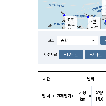
3
덕적북리
자월도
29.4
℃
31.6
℃
3.3
m/s
0.5
m/s
-
mm
-
mm
요소
풍도
28.3
덕적지도
2.0
m/
-
-12시간
-3시간
mm
이전자료
28.8
℃
대
3.1
m/s
-
mm
30.8
1.9
m
-
mm
시간
날씨
시정
운량
일.시
현재일기
km
1/10