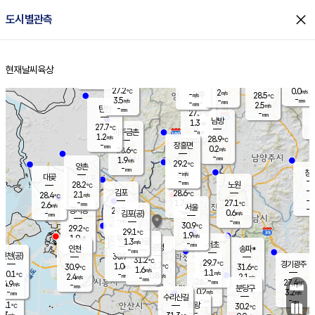
close
도시별관측
장남
판문점
27.7
℃
1.6
m/s
화현
26.9
동두천
℃
남면
-
현재날씨
육상
mm
파주
2.5
홈
m/s
포천
24.9
-
28.8
℃
mm
℃
28.4
℃
27.2
0.0
2
m/s
℃
m/s
-
양주
28.5
m/s
가
℃
-
3.5
-
mm
m/s
mm
-
mm
2.5
m/s
-
탄현
mm
27.7
-
2
℃
mm
남방
1.3
m/s
0
27.7
℃
-
파주금촌
mm
1.2
m/s
28.9
℃
-
장흥면
mm
0.2
m/s
28.6
℃
-
mm
1.9
m/s
29.2
℃
양촌
-
mm
창
-
m/s
은평
대곶
-
mm
28.2
노원
℃
-
김포
28.6
2.1
℃
28.4
m/s
℃
-
m/
-
1.7
27.1
m/s
mm
2.6
℃
m/s
서울
-
경서동
29.7
m
-
0.6
℃
mm
-
김포(공)
m/s
mm
-
-
m/s
mm
30.9
℃
29.2
-
℃
mm
29.1
℃
1.9
m/s
1.9
부천
m/s
1.3
구로
m/s
-
서초
mm
-
광명
mm
인천
송파*
-
mm
인천(공)
30.9
℃
31.2
℃
29.7
과천
경기광주
℃
32.7
1.0
30.9
31.6
m/s
℃
℃
℃
1.6
m/s
1.1
m/s
30.1
-
0.8
℃
mm
2.4
m/s
2.1
m/s
-
m/s
mm
-
26.7
27.4
mm
4.9
-
℃
℃
m/s
-
-
mm
무의도
mm
mm
분당구
0.2
-
3.2
m/s
m/s
mm
수리산길
-
-
mm
mm
9.1
의왕
30.2
℃
℃
1.3
m/s