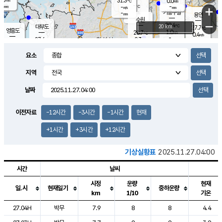
31.3
0.0
m/s
℃
-
-
-
mm
-
℃
mm
+
m/s
기흥구갈
-
-
m/s
mm
용인
-
수원
mm
−
29.4
℃
대부도
20 km
27.7
℃
영흥도
1.0
28.7
m/s
℃
0.4
m/s
-
mm
0.3
27.6
m/s
-
℃
mm
30.2
℃
-
오산
1.1
mm
m/s
1.8
m/s
-
mm
요소
-
mm
향남
26.7
℃
0.2
m/s
29.8
-
지역
℃
운평
mm
송탄
-
℃
m/s
-
s
mm
27.7
보
℃
날짜
30.2
℃
2.2
m/s
산
0.9
m/s
-
24.
mm
-
mm
0.3
℃
이전자료
-12시간
-3시간
-1시간
현재
-
m
/s
+1시간
+3시간
+12시간
기상실황표
2025.11.27.04:00
시간
날씨
시정
운량
현재
일.시
현재일기
중하운량
km
1/10
기온
도시별 기상실황표로 지점, 날씨, 기온, 강수, 바람, 기압등을 안내한 표입
27.04H
박무
7.9
8
8
4.4