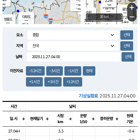
-
2.2
m/s
℃
-
-
-
mm
-
℃
mm
+
m/s
기흥구갈
-
-
m/s
mm
용인
-
수원
mm
−
36.3
℃
대부도
20 km
37.2
℃
영흥도
2.8
35.4
m/s
℃
3.4
m/s
-
mm
2.9
35.9
m/s
-
℃
mm
33.3
℃
-
오산
2.8
mm
m/s
0.9
m/s
-
mm
요소
-
mm
향남
35.5
℃
2.5
m/s
35.6
-
지역
℃
운평
mm
송탄
1.8
℃
m/s
-
s
mm
34.9
보
℃
날짜
35.7
℃
2.8
m/s
산
2.6
m/s
-
34.
mm
-
mm
1.8
℃
이전자료
-12시간
-3시간
-1시간
현재
-
m
/s
+1시간
+3시간
+12시간
기상실황표
2025.11.27.04:00
시간
날씨
시정
운량
현재
일.시
현재일기
중하운량
km
1/10
기온
도시별 기상실황표로 지점, 날씨, 기온, 강수, 바람, 기압등을 안내한 표입
27.04H
3.3
-0.4