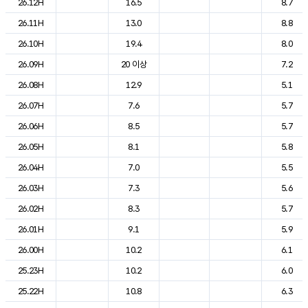
26.12H
16.5
8.7
26.11H
13.0
8.8
26.10H
19.4
8.0
26.09H
20 이상
7.2
26.08H
12.9
5.1
26.07H
7.6
5.7
26.06H
8.5
5.7
26.05H
8.1
5.8
26.04H
7.0
5.5
26.03H
7.3
5.6
26.02H
8.3
5.7
26.01H
9.1
5.9
26.00H
10.2
6.1
25.23H
10.2
6.0
25.22H
10.8
6.3