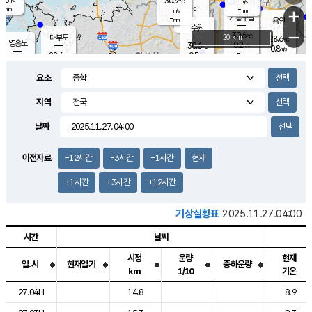
30.9
-
m/s
℃
-
-
-
mm
-
℃
mm
+
m/s
기흥구갈
-
-
m/s
mm
용인
-
수원
mm
−
30.6
℃
대부도
20 km
28.6
℃
영흥도
0.2
30.6
m/s
℃
0.8
m/s
-
mm
0.5
28.6
m/s
-
℃
mm
29.2
℃
-
오산
1.6
mm
m/s
1.3
m/s
-
mm
요소
-
mm
향남
27.3
℃
0.1
m/s
31.8
-
지역
℃
운평
mm
송탄
0.0
℃
m/s
-
s
mm
27.7
보
℃
날짜
31.5
℃
0.0
m/s
산
0.0
m/s
-
24.
mm
-
mm
0.0
℃
이전자료
-12시간
-3시간
-1시간
현재
-
m
/s
+1시간
+3시간
+12시간
기상실황표
2025.11.27.04:00
시간
날씨
시정
운량
현재
일.시
현재일기
중하운량
km
1/10
기온
도시별 기상실황표로 지점, 날씨, 기온, 강수, 바람, 기압등을 안내한 표입
27.04H
14.8
8.9