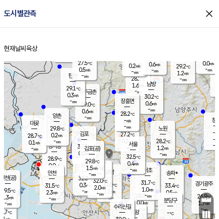
close
도시별관측
장남
판문점
27.3
℃
1.0
m/s
화현
25.8
동두천
℃
남면
-
현재날씨
육상
mm
파주
0.4
홈
m/s
포천
26.2
-
28.7
℃
mm
℃
28.2
℃
27.5
0.0
0.6
m/s
℃
m/s
0.2
양주
29.2
m/s
가
℃
-
0.5
-
mm
m/s
mm
-
mm
1.2
m/s
-
탄현
mm
28.2
-
2
℃
mm
남방
1.6
m/s
0
29.1
℃
-
파주금촌
mm
0.3
m/s
30.2
℃
-
장흥면
mm
0.6
m/s
29.0
℃
-
mm
0.6
m/s
28.2
℃
양촌
-
mm
창
-
m/s
은평
대곶
-
mm
29.8
노원
℃
-
김포
27.2
0.2
℃
28.7
m/s
℃
-
m/
-
0.2
28.2
m/s
mm
0.1
℃
m/s
서울
-
경서동
30.3
m
-
1.2
℃
mm
-
김포(공)
m/s
mm
0.0
-
m/s
mm
32.5
℃
28.9
-
℃
mm
29.8
℃
0.4
m/s
0.0
부천
m/s
1.5
구로
m/s
-
서초
mm
-
광명
mm
인천
송파*
-
mm
인천(공)
32.3
℃
32.0
℃
31.7
과천
경기광주
℃
33.0
0.3
31.5
33.4
m/s
℃
℃
℃
2.0
m/s
1.0
m/s
29.5
-
1.1
℃
mm
2.3
m/s
0.5
m/s
-
m/s
mm
-
28.0
26.9
mm
1.3
-
℃
℃
m/s
-
-
mm
무의도
mm
mm
분당구
0.0
-
1.7
m/s
m/s
mm
수리산길
-
-
mm
mm
8.7
의왕
-
℃
℃
0.1
m/s