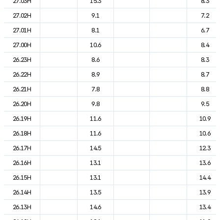
27.03H
15.3
8.3
27.02H
9.1
7.2
27.01H
8.1
6.7
27.00H
10.6
8.4
26.23H
8.6
8.3
26.22H
8.9
8.7
26.21H
7.8
8.8
26.20H
9.8
9.5
26.19H
11.6
10.9
26.18H
11.6
10.6
26.17H
14.5
12.3
26.16H
13.1
13.6
26.15H
13.1
14.4
26.14H
13.5
13.9
26.13H
14.6
13.4