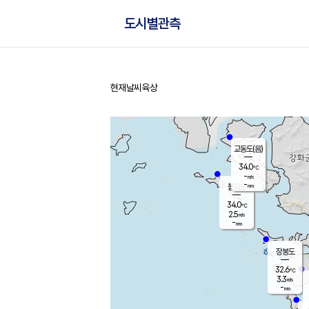
도시별관측
현재날씨
육상
홈
교동도(음)
34.0
℃
-
m/s
-
mm
볼음도
대연평
34.0
℃
2.5
m/s
34.0
℃
-
mm
3.3
m/s
-
mm
장봉도
32.6
℃
3.3
m/s
-
mm