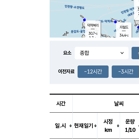
3
덕적북리
자월도
30.7
℃
34.4
℃
1.7
m/s
1.2
m/s
-
mm
-
mm
요소
풍도
31.3
덕적지도
1.5
m/
-
-12시간
-3시간
mm
이전자료
29.1
℃
대
3.7
m/s
-
mm
32.8
2.0
m
-
mm
시간
날씨
시정
운량
일.시
현재일기
km
1/10