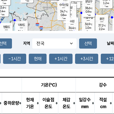
-
-
mm
무의도
mm
mm
분당구
1.3
-
1.2
m/s
m/s
mm
수리산길
-
-
mm
mm
3.4
의왕
38.6
℃
℃
2.4
34.7
m/s
0.9
m/s
℃
-
-
-
mm
0.8
℃
mm
m/s
기흥구갈
-
-
m/s
mm
용인
-
수원
mm
36.9
℃
대부도
37.2
℃
영흥도
1.0
36.4
m/s
℃
2.2
m/s
-
mm
0.8
34.4
m/s
-
℃
mm
34.1
℃
-
오산
2.6
mm
m/s
3.3
m/s
-
mm
-
mm
향남
36.9
℃
지역
날짜
1.5
m/s
37.5
-
℃
운평
mm
송탄
1.1
℃
m/s
-
s
mm
34.6
보
℃
38.4
-1시간
현재
+1시간
+3시간
+1
℃
2.8
m/s
산
1.1
m/s
-
33.
mm
-
mm
1.3
℃
-
m
/s
기온(℃)
강수
현재
이슬점
체감
일강수
적설
중하운량
기온
온도
온도
mm
cm