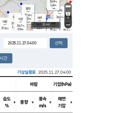
36.9
℃
강림
1.6
m/s
원주
-
흥천
mm
35.2
℃
문막
1.8
m/s
36.7
℃
37.6
-
℃
mm
+
2.2
설봉
m/s
36.2
℃
여주
1.3
m/s
이천
-
mm
1.9
m/s
-
마장
mm
신림
37.8
부론
-
귀래
−
℃
mm
36.2
20 km
℃
36.7
℃
1.5
m/s
1.2
37.6
m/s
℃
35.6
0.9
m/s
℃
-
35.4
35.1
mm
℃
-
℃
mm
1.2
m/s
-
1.4
mm
m/s
1.2
2.3
m/s
m/s
-
mm
-
백운
mm
-
-
mm
mm
백암
장호원
35.9
℃
2.7
m/s
35.6
℃
36.4
엄정
℃
-
mm
1.3
m/s
0.8
m/s
노은
-
mm
-
36.3
mm
℃
개
2시간
1.9
m/s
36.3
℃
-
mm
6
1.5
℃
m/s
-
m/s
mm
m
기상실황표
2025.11.27.04:00
바람
기압(hPa)
습도
풍속
해면
풍향
%
m/s
기압